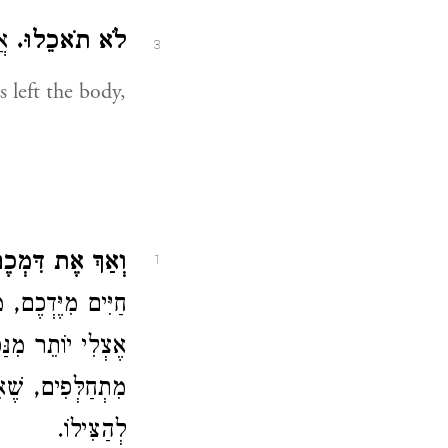
לֹא תֹאכֵלוּ.
אֲ.
3
וְאַךְ אֶת דִּמְכ.
1
חַיִּים מִיֶּדְכֶם,
אֶצְלִי יוֹתֵר מִנַּ
מִתְחַלְּפִים, שֶׁא"
לְהַצִּילוֹ.