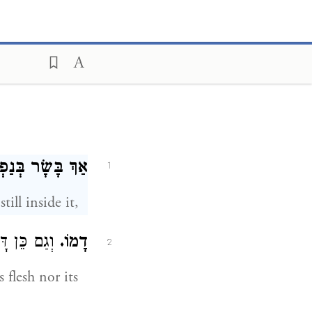
אַךְ בָּשָׂר בְּנַפ.
1
s still inside it,
דָמוֹ.
וְגַם כֵּן דָ:
2
s flesh nor its