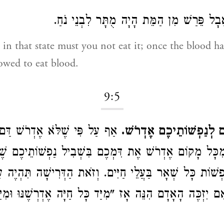
בָל פֵּרַשׁ מִן הַמֵּת הָיָה מֻתָּר לִבְנֵי נֹחַ
lowed to eat blood.
9:5
ֶם לְנַפְשׁוֹתֵיכֶם אֶדְרֹשׁ
אַף עַל פִּי שֶׁלֹּא אֶדְרֹשׁ דַּם 
 מִכָּל מָקוֹם אֶדְרֹשׁ אֶת דִּמְכֶם בִּשְׁבִיל נַפְשׁוֹתֵיכֶם שֶ
פְשׁוֹת כָּל שְׁאָר בַּעֲלֵי חַיִּים. וְזֹאת הַדְּרִישָׁה תִּהְיֶה ע
ִם יִזְכֶּה הָאָדָם הִנֵּה אָז "מִיַּד כָּל חַיָּה אֶדְרְשֶׁנּוּ וּמִ