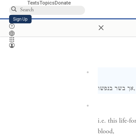
Texts
Topics
Donate
Sign Up
×
ו
i.e. this life-
blood,