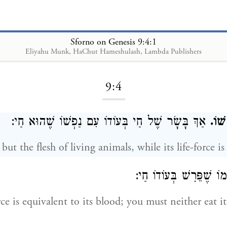
Sforno on Genesis 9:4:1
Eliyahu Munk, HaChut Hameshulash, Lambda Publishers
Loading...
9:4
ְשׁוֹ
אַךְ בָּשָׂר שֶׁל חַי בְּעוֹדוֹ עִם נַפְשׁוֹ שֶׁהוּא חַי:
אך בשר בנפש, but the flesh of living animals, while its life-force i
ּמוֹ שֶׁפֵּרַשׁ בְּעוֹדוֹ חַי
force is equivalent to its blood; you must neither eat it