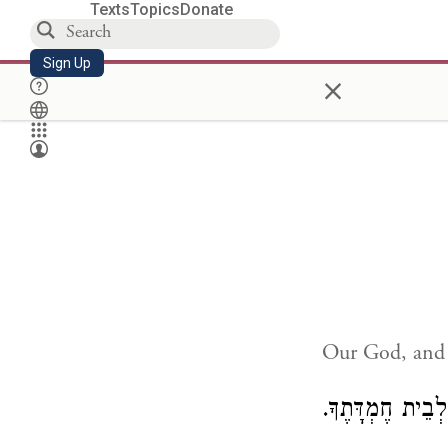
Texts
Topics
Donate
Sign Up
×
Our God, and 
 לְבֵית חֶמְדָּתֶךָ