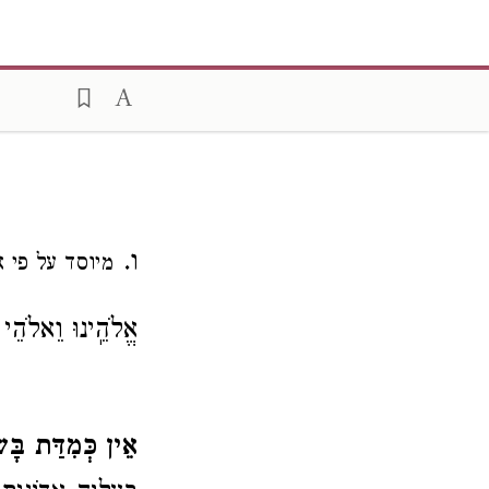
ו.
מיוסד על פי.
אֱלֹהֵֽינוּ וֵאלֹהֵי 
אֵין כְּמִדַּת בָּ.