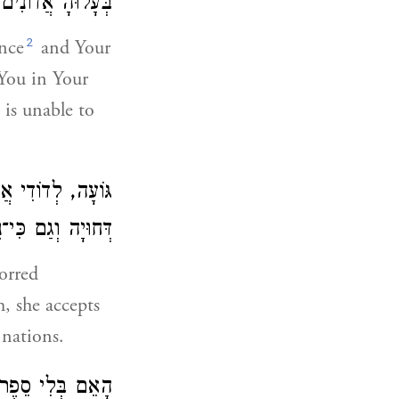
בְּעָלוּהָ אֲדוֹנִים:
2
nce
and Your
 You in Your
is unable to
גּוֹעָה, לְדוֹדִי א.
דְּחוּיָה וְגַם כִּי:
orred
, she accepts
 nations.
הָאֵם בְּלִי סֵפֶר ש