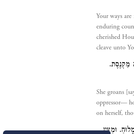
Your ways are 
enduring couns
cherished Hou
cleave unto Yo
הּ מַקְנֶסֶת
She groans [s
oppressor— ho
on herself, th
וּחַ. וּמַעְיָן