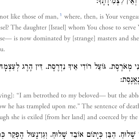
 וְאֵין לִצְמִידָתֶךָ
1
not like those of man,
where, then, is Your vengea
el? The daughter [Israel] whom You chose to serve
se— is now dominated by [strange] masters and she 
u.
ֲנִי מְאֹרֶסֶת. גּוֹעֵל רוֹדִי אֵיךְ נִדְרֶסֶת. דִּין הֶרֶג לְעַצְמָ
־נֶאֱנֶסֶת
aying]: “I am betrothed to my beloved— but the abh
w he has trampled upon me.” The sentence of death
ough she is exiled [from her land] and coerced by the
ָׁלוּחַ. הַבֵּן כְּיָתוֹם אוֹבֵד שָׁלוּחַ. וְגַן־נָעוּל הֶפְקֵר כְּמָל