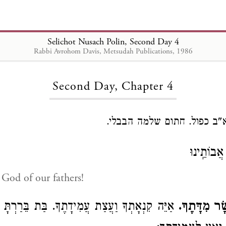
Selichot Nusach Polin, Second Day 4
Rabbi Avrohom Davis, Metsudah Publications, 1986
Loading...
Second Day, Chapter 4
 א"ב כפול. חתום שלמה הבבלי
אֲבוֹתֵֽינוּ
God of our fathers!
שָׂר מִדָּתֶךָ
אַיֵּה קִנְאָתְךָ וַעֲצַת עֲמִידָתֶךָ. בַּת בֵּרַרְתָּ.