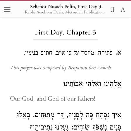
Selichot Nusach Polin, First Day 3
Rabbi Avrohom Davis, Metsudah Publications, 1986
Loading...
First Day, Chapter 3
א.
פתיחה. מיוסד על פי א"ב. חתום בנימין.
This prayer was composed by Benjamin ben Zarach
אֱלֹהֵֽינוּ וֵאלֹהֵי אֲבוֹתֵֽינוּ
Our God, and God of our fathers!
אֵיךְ נִפְתַּח פֶּה לְפָנֶיךָ, דַּר מְתוּחִים. בְּאֵלּוּ
פָנִים נִשְׁפֹּךְ שִׂיחִים: גָּעַלְנוּ נְתִיבוֹתֶיךָ