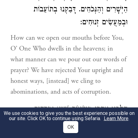
הַיְּשָׁרִים וְהַנְּכֹחִים. דָּבַקְנוּ בְתוֹעֵבוֹת
וּבְמַעֲשִׂים זְנוּחִים:
How can we open our mouths before You,
O’ One Who dwells in the heavens; in
what manner can we pour out our words of
prayer? We have rejected Your upright and
honest ways, [instead] we cling to
abominations, and acts of corruption.
הָלַכְנוּ אַחֲרַי מַשְּׂאוֹת שָׁוְא וּמַדֻּחִים.
We use cookies to give you the best experience possible on
our site. Click OK to continue using Sefaria.
Learn More
.
וְהִקְשִׁינוּ עֹרֶף וְהֵעַזְנוּ מְצָחִים: זָעַמְתָּ
OK
בְּשֶׁלָּנוּ, בֵּית מִשְׁכְּנוֹת מִבְטָחִים. חָרַב וּפַס