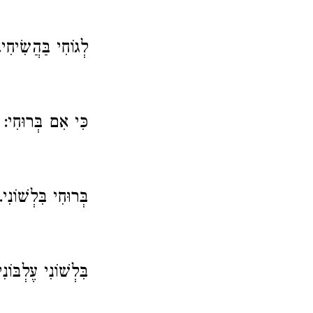
לְגוֹחִי בַּהֲשִׂיחִי.
כִּי אִם בְּרוּחִי:
בְּרוּחִי בִּלְשׁוֹנִי.
בִּלְשׁוֹנִי עֶלְבּוֹנִ.