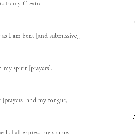
rs to my Creator.
as I am bent [and submissive],
 my spirit [prayers].
 [prayers] and my tongue,
י
 I shall express my shame,