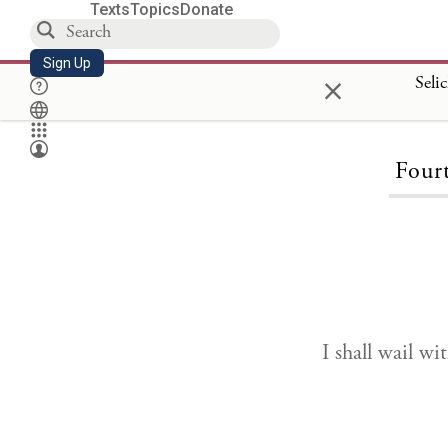
Texts
Topics
Donate
Sign Up
×
Seli
Four
I shall wail wi