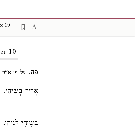
ce 10
er 10
פה.
על פי א"ב.
אָרִיד בְּשִׂיחִי.
בְּשִׂיחִי לְגוֹחִי.