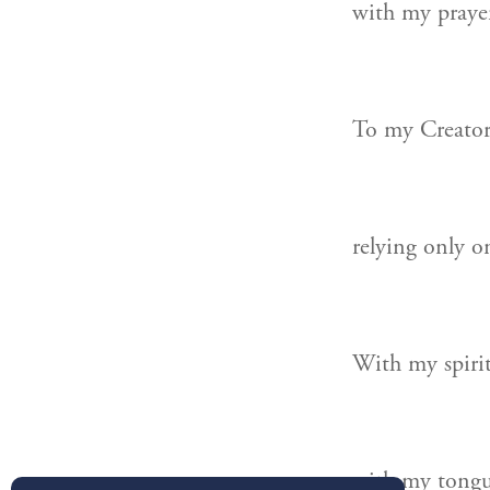
with my praye
To my Creator 
relying only on
With my spirit
with my tongue