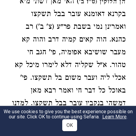
) האי מאן דשתי מיא
הן הלוקין (ט"ז ב'
בקרנא דאומנא עובר בבל תשקצו
ואמרינן נמי בשבת פר"ע (צ' ב') רב
כהנא. הוה קאים קמיה דרב והוה קא
מעבר שושיבא אפומיה, פי' חגב חי
טהור. א"ל שקליה דלא לימרו מיכל קא
אכלי ליה ועבר משום בל תשקצו. פי'
באוכל כל דבר חי ואמר רבא מאן
דמשהי בנקביו עובר בבל תשקצו. למדנו
We use cookies to give you the best experience possible on
שהזהיר הבורא שלא ימאיסו ישראל לא
our site. Click OK to continue using Sefaria.
Learn More
.
OK
באכילתם ולא בענינים כי אם ינהגו