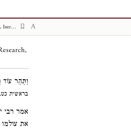
Sefer Puah, Fourth Volume; Gynecology, Diseases, Society and Research, Introduction
Research,
וַתַּהַר עוֹד 
בראשית כט,
אמר רבי יו
את עולמו 