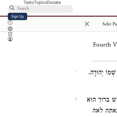
Texts
Topics
Donate
Sign Up
×
Fourth V
ְׁמוֹ יְהוּדָה.
1
ש ברוך הוא
2
באתה לאה