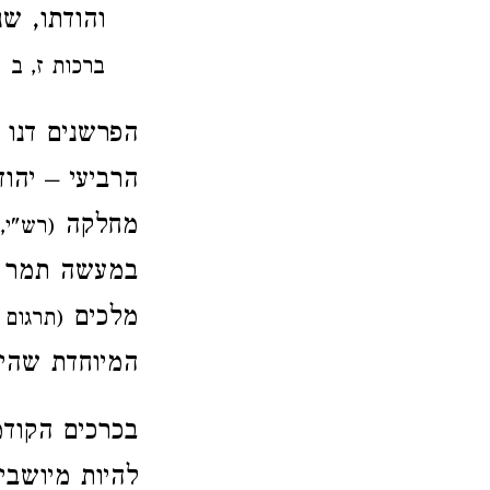
והודתו, שנא
ברכות ז, ב
הפרשנים דנו
הרביעי – יהו
מחלקה
(רש"י,
במעשה תמר
מלכים
(תרגום י
המיוחדת שהיי
בכרכים הקודמ
להיות מיושבי