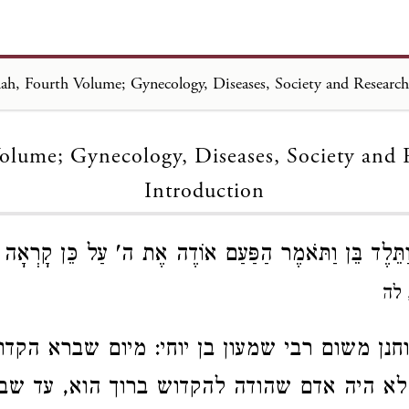
Loading...
olume; Gynecology, Diseases, Society and 
Introduction
וַתֵּלֶד בֵּן וַתֹּאמֶר הַפַּעַם אוֹדֶה אֶת ה' עַל כֵּן קָרְאָה ש
 לה
חנן משום רבי שמעון בן יוחי: מיום שברא הקדו
לא היה אדם שהודה להקדוש ברוך הוא, עד ש