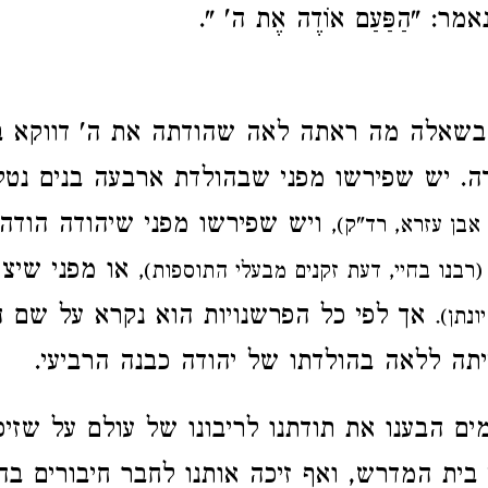
מר: "הַפַּעַם אוֹדֶה אֶת ה' ".
 בשאלה מה ראתה לאה שהודתה את ה' דווקא ב
דה. יש שפירשו מפני שבהולדת ארבעה בנים נטל
ויש שפירשו מפני שיהודה הודה
 אבן עזרא, רד"ק),
או מפני שיצא
(רבנו בחיי, דעת זקנים מבעלי התוספות),
אך לפי כל הפרשנויות הוא נקרא על שם 
ונתן).
תה ללאה בהולדתו של יהודה כבנה הרביעי.
ים הבענו את תודתנו לריבונו של עולם על שזיכ
 בית המדרש, ואף זיכה אותנו לחבר חיבורים ב