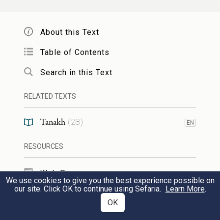
[הִפְעִיל] וַיֹּראוּ [
וַיֹּרוּ
] הַמּוֹרִאים [
הַמּוֹרִים
]
אֶל־עֲבָדֶךָ (
), כתוב
שמואל ב' יא, כד
About this Text
ב
אל"ף
נחה במקום
למ"ד
הפעל,
Table of Contents
וַיִּמְצָאֻהוּ
הַמּוֹרִים
אֲנָשִׁים בַּקָּשֶׁת (
Search in this Text
שמואל
),
הֹרַנִי
לַחֹמֶר וָֽאֶתְמַשֵּׁל כֶּֽעָפָר
א' לא, ג
RELATED TEXTS
וָאֵֽפֶר (
),
אוֹרֶה
אֶתְכֶם בְּיַד־אֵל
איוב ל, יט
Tanakh
(
28
)
EN
(
),
וַיֹּרֵם
אֱלֹהִים (
איוב כז, יא
תהלים סד,
RESOURCES
), כלם ענין
השלכה
. ומענין זה פירש
ח
Web Pages
אדוני אבי ז"ל מִי כָמֹהוּ
מוֹרֶֽה
(
איוב לו,
We use cookies to give you the best experience possible on
our site. Click OK to continue using Sefaria.
Learn More
.
), פירושו משליך ומוריד לארץ כענין
כב
TOOLS
OK
שאמר מי הוא יַשְׂגִּיב בְּכֹחוֹ (שם). וענין