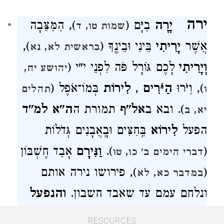
ירה
יָרָה
בַיָּם (
), הַמַּצֵּבָה
שמות טו, ד
אֲשֶׁר
יָרִיתִי
בֵּינִי וּבֵינֶֽךָ (
),
בראשית לא, נא
וְיָרִיתִי
לָכֶם גּוֹרָל פֹּה לִפְנֵי י"י (
יהושע יח,
), וַיֹּרוּ
הַיֹּרִים
,
לִירוֹת
בְּמוֹ־אֹפֶל (
ו
תהלים
). ובא ב
אל"ף
תמורת ה
ה"א
למ"ד
יא, ב
הפעל
לִירוֹא
בַּֽחִצִּים וּבָֽאֲבָנִים גְּדֹלוֹת
(
).
וַנִּירָם
אָבַד חֶשְׁבּוֹן
דברי הימים ב' כו, טו
(
), פירושו נירה אותם
במדבר כא, לא
ונלחם עמם עד שאבד חשבון.
והנפעל
אֽוֹ־יָרֹה
יִיָּרֶה
(
).
ופעל הכבד
שמות יט, יג
RESOURCES