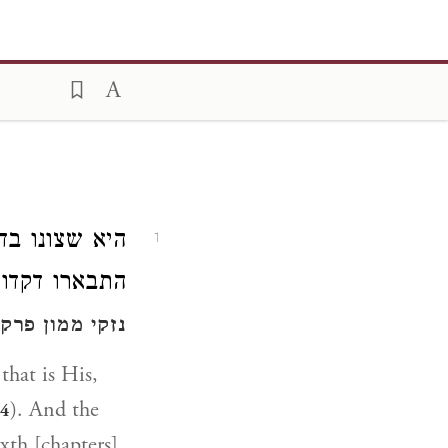
היא שצונו בד
1
התבארו דקדו,
נזקי ממון פרק 
hat is His,
). And the
:4
xth [chapters]