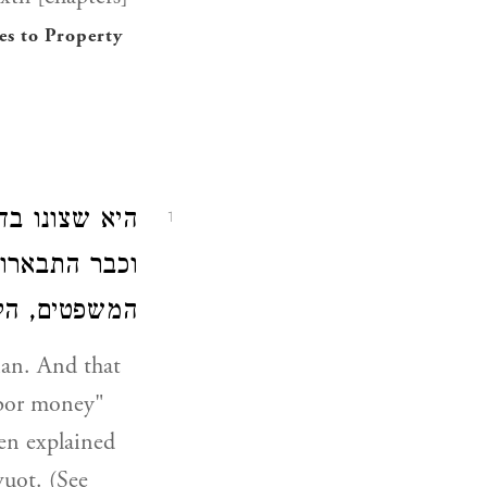
s to Property
היא שצונו ב.
1
וכבר התבארו 
המשפטים, ):
ian. And that
gbor money"
en explained
uot. (See