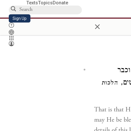
Texts
Topics
Donate
Sign Up
×
וכבר
טים
הלכות
That is that H
may He be bles
details of thi