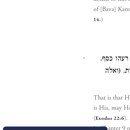
of [Bava] Ka
)
14.
 רעהו כסף
ת. (ואלה
That is that 
is His, may H
(
).
Exodus 22:6
in Chapter 9 