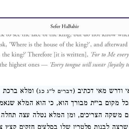
ing' [
baruch
]? Perhaps it is from the language of [th
 is written,
'For to Me every knee will bend'
(
Isaiah 45
ards which] all knees bend. To what parable is this s
Sefer HaBahir
k to see the face of the king, but do not know whe
 ask, 'Where is the house of the king?', and afterward
 the king?' Therefore [it is written],
'For to Me every
he highest ones —
'Every tongue will swear [loyalty 
י ודרש מאי דכתיב (
) ומלא ברכת ה
דברים ל"ג כג
ל מקום בי"ת מבורך הוא, כי הוא המלא שנאמ
ם משקה הצריכים, ומן המלא נטלה עצה תחלה
רצה לבנות פלטרין שלו בסלעים חזקים קצץ צו