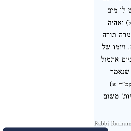
 לי מים
) ואהיה
מרה תורה
 ויומו של
כיום אתמול
 שנאמר
)
מ"ה א
ות' משום
Rabbi Rachuma