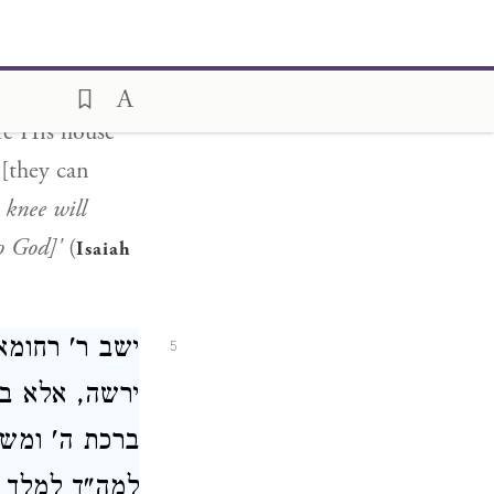
e word] 'knee'
). [God is]
:23
imilar? To
re His house
 [they can
 knee will
to God]'
(
Isaiah
ישב ר' רחומא
5
ירשה, אלא בכ
ברכת ה' ומש
למה"ד למלך ש