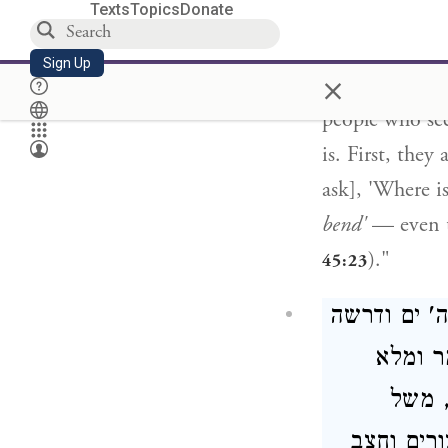
Texts
Topics
Donate
the word 'bless
[
berech
]. As it
Sign Up
×
the Place [tow
people who see
is. First, they
ask], 'Where is
bend'
— even t
)."
45:23
' ים ודרשה
ר ומלא
, משל
רים וחצב