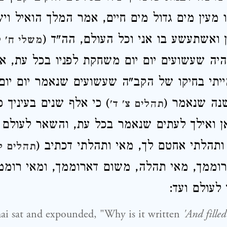
 מעין מים גדול מים חיים, אמר המלך הואיל ויש
ן ואשתעשע בו אני וכל העולם, הה"ד (
משלי ח' ל
היה שעשועים יום יום משחקת לפניו בכל עת, א
יתי בחיקו של הקב"ה שעשועים שנאמר יום יום,
נה שנאמר (
) כי אלף שנים בעיניך 
תהלים צ' ד'
אן ואילך לעתים שנאמר בכל עת, והשאר לעולם
ותהלתי אחטם לך, מאי ותהלתי דכתיב (
תהלים ק
וממך, מאי תהלה, משום דארוממך, ומאי רוממ
עולם ועד:
i sat and expounded, "Why is it written
'And filled