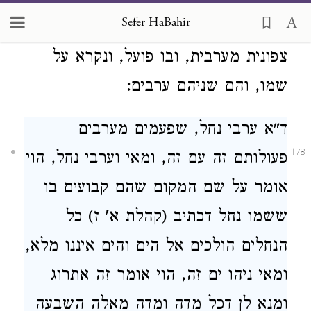
למערב ומשם יונק כחו, ושל צפון קטן
Sefer HaBahir
ממנו מהלך ת"ק שנה, והוא ברוח
צפונית מערבית, ובו פועל, ונקרא על
שמו, והם שניהם ערבים:
ד"א ערבי נחל, שפעמים מערבים
178
פעולותם זה עם זה, ומאי וערבי נחל, הוי
אומר על שם המקום שהם קבועים בו
ששמו נחל דכתיב (קהלת א' ז) כל
הנחלים הולכים אל הים והים איננו מלא,
ומאי ניהו ים זה, הוי אומר זה אתרוג
ומנא לן דכל מדה ומדה מאלה השבעה