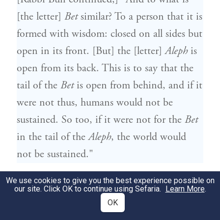
[the letter]
Bet
similar? To a person that it is
formed with wisdom: closed on all sides but
open in its front. [But] the [letter]
Aleph
is
open from its back. This is to say that the
tail of the
Bet
is open from behind, and if it
were not thus, humans would not be
sustained. So too, if it were not for the
Bet
in the tail of the
Aleph
, the world would
not be sustained."
אמר ר' רחומאי האורה קדמה לעולם
We use cookies to give you the best experience possible on
our site. Click OK to continue using Sefaria.
Learn More
.
16
שענן וערפל סביביו שנאמר (
בראשית א'
OK