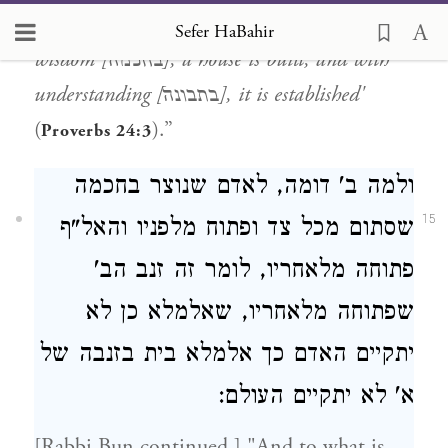
rather
'bayit'
. This what is written,
'With
Sefer HaBahir
wisdom [בחכמה], a house is built, and with
understanding [בתבונה], it is established'
(
).”
Proverbs 24:3
ולמה ב' דומה, לאדם שנוצר בחכמה
15
שסתום מכל צד ופתוח מלפניו והאל"ף
פתוחה מלאחריו, לומר זה זנב הב'
שפתוחה מלאחריו, שאלמלא כן לא
יתקיים האדם כך אלמלא בית בזנבה של
א' לא יתקיים העולם:
[Rabbi Bun continued,] "And to what is