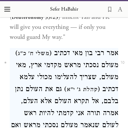
written
'West and south, inherit Yah'
Sefer HaBahir
(
) Inherit Yah and He
Deuteronomy 33:23
will give you everything — if only you
would guard My way."
אמר רבי בון מאי דכתיב (
)
משלי ח' כ"ג
10
מעולם נסכתי מראש מקדמי ארץ, מאי
מעולם, שצריך להעלימו מכולי עלמא
דכתיב (
) גם את העולם נתן
קהלת ג' י"א
בלבם, אל תקרא העולם אלא העלם,
אמרה תורה אני קדמתי להיות ראש
לעולם שנאמר מעולם נסכתי מראש ואם