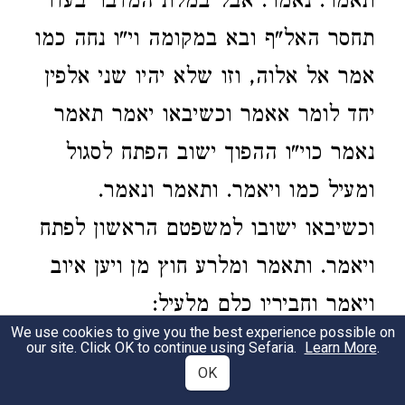
תאמר. נאמר. אבל במלת המדבר בעדו
תחסר האל"ף ובא במקומה וי"ו נחה כמו
אמר אל אלוה, וזו שלא יהיו שני אלפין
יחד לומר אאמר וכשיבאו יאמר תאמר
נאמר כוי"ו ההפוך ישוב הפתח לסגול
ומעיל כמו ויאמר. ותאמר ונאמר.
וכשיבאו ישובו למשפטם הראשון לפתח
ויאמר. ותאמר ומלרע חוץ מן ויען איוב
ויאמר וחביריו כלם מלעיל:
We use cookies to give you the best experience possible on
1. The Pattern Qal
It appears in full form
our site. Click OK to continue using Sefaria.
Learn More
.
OK
up through the future tense; and in the