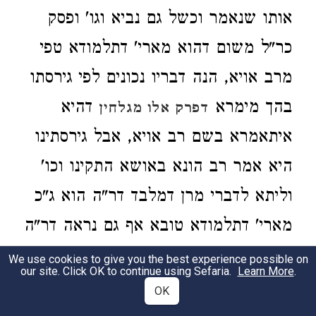
אותו שנאמר וכשל גם נביא וגו' ופסק
כר"ל משום דהוא מארי' דתלמודא טפי
מרב אויא, הנה דבריו נכונים לפי גירסתו
בהך מימרא
דהיא
דפרק אלו מגלחין
איתאמרא בשם רב אויא, אבל גירסתינו
היא אמר רב הונא באושא התקינו וכו'
וליתא לדברי מרן דמלבד דר"ה הוא ג"כ
מארי' דתלמודא טובא אף גם נראה דר"ה
הי' גדול טפי מר"ל, דהנה
התו' בגיטין י"א
We use cookies to give you the best experience possible on
our site. Click OK to continue using Sefaria.
Learn More
.
ר"ה וכו' כתבו דר"ה הי' גדול
ד"ה יתיב
OK