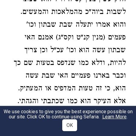
לשבות ביוה"כ מהמלאכות והמעשים.
והוא אמרו יתעלה שבת שבתון וכו'
פעמים (מנין קנ"ט וקס"ג) אמנם האי
שבתון עשה הוא וכו' עכ"ל וכן צריך
להיות, ודלא כמו שנדפס בטעות שם כך
וכבר בארנו פעמיים האי שבת עשה
הוא, כי זה טעות המדפיס או המעתיק.
אלא העיקר הוא כמו שכתבתי והגהתי.
We use cookies to give you the best experience possible on
כי כן אמרו להדי' בסוגי' דשבת דף כ"ד
our site. Click OK to continue using Sefaria.
Learn More
.
OK
סוף ע"ב וריש דף כ"ה ושם דף קל"ג ע"א