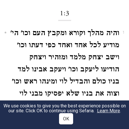
1:3
והיה מהלך וקורא ומקבץ העם וכו' הי'
1
מודיע לכל אחד ואחד כפי דעתו וכו'
וישב יצחק מלמד ומזהיר ויצחק
הודיעו ליעקב וכו' ויעקב אבינו למד
בניו כולם והבדיל לוי ומינהו ראש וכו'
וצוה את בניו שלא יפסיקו מבני לוי
ממונה אחר ממונה וכו'.
לעיל בהלכות
We use cookies to give you the best experience possible on
our site. Click OK to continue using Sefaria.
Learn More
.
יסה"ת פ' ב' הלכה ב' בארתי בס"ד דברי
OK