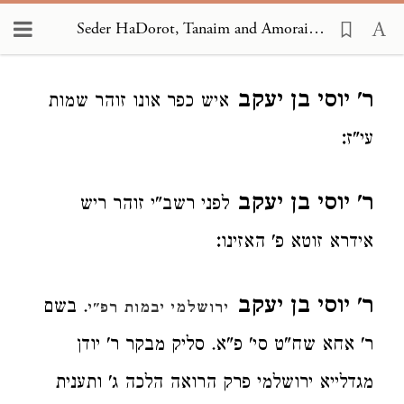
Seder HaDorot, Tanaim and Amoraim 1924
Loading...
ר' יוסי בן יעקב
איש כפר אונו זוהר שמות
:
עי"ז
ר' יוסי בן יעקב
לפני רשב"י זוהר ריש
:
אידרא זוטא פ' האזינו
ר' יוסי בן יעקב
. בשם
ירושלמי יבמות רפ"י
ר' אחא שח"ט סי' פ"א. סליק מבקר ר' יודן
מגדלייא ירושלמי פרק הרואה הלכה ג' ותענית