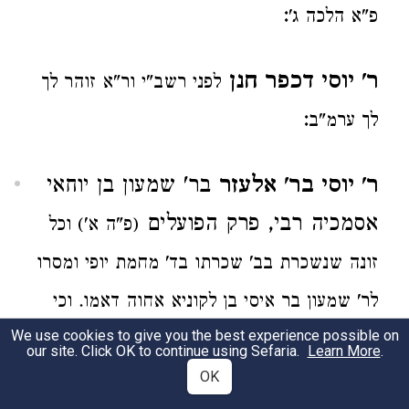
:
פ"א הלכה ג'
ר' יוסי דכפר חנן
לפני רשב"י ור"א זוהר לך
:
לך ערמ"ב
ר' יוסי בר' אלעזר
בר' שמעון בן יוחאי
אסמכיה רבי, פרק הפועלים
(פ"ה א') וכל
זונה שנשכרת בב' שכרתו בד' מחמת יופי ומסרו
לר' שמעון בר איסי בן לקוניא אחוה דאמו. וכי
We use cookies to give you the best experience possible on
יתיב בישיבת רבי ולא הכניסו במערה של אביו
our site. Click OK to continue using Sefaria.
Learn More
.
ר"א ברשב"י ויצאה ב"ק לא שהם גדולים ממנו
OK