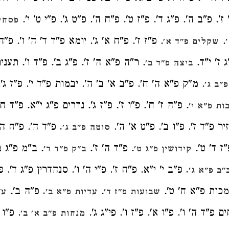
 ז'. פ"ב ה'. פ"ג ד'. פ"ז ט'. פ"ח ה'. פ"ט ג'. פ"י ט' י'.
פסחים
.
. פ"ז ז'. פ"ח א' ג'. יומא פ"ד ד' ה' ו'. פ"ה 
שקלים פ"ד א'
ג ז' י"ד.
. ר"ה פ"א ה' ז'. פ"ג ב'. פ"ד ו'. תעני
ביצה פ"ד ב'
. מ"ק פ"א ה' ח'. פ"ב א' ב' ה'. יבמות פ"ד י'. פ"ז ג'.
"ב ג'
. פ"ה ז' ח'. פ"ו ז'. פ"ז ג'. נדרים פ"ג י"א. פ"ד ח'
ות פ"א י'
זיר פ"ד ז'. פ"ו ב'. פ"ט א' ה'.
פ"ד ה'. פ"ח ה'.
סוטה פ"ב ג'.
"ז ד' ט'.
. פ"ד ה' ז'.
. ב"מ פ"ג ב'
קידושין פ"ג ט'
ב"ק פ"ד ד'
פ"ב י' י"א. פ"ח ז'. פ"י ה' ו'. סנהדרין פ"ג ד'. פ
"ב פ"א ג'.
מכות פ"א ח' ט'.
.
פ"ה ב'.
שבועות פ"ז ד'
עדיות פ"א ב'.
ע"
ים פ"ד ה' ו'. פ"ו א'. פ"ז ו'. פי"ג ג'.
. פ"ו 
מנחות פ"ב א' ב'