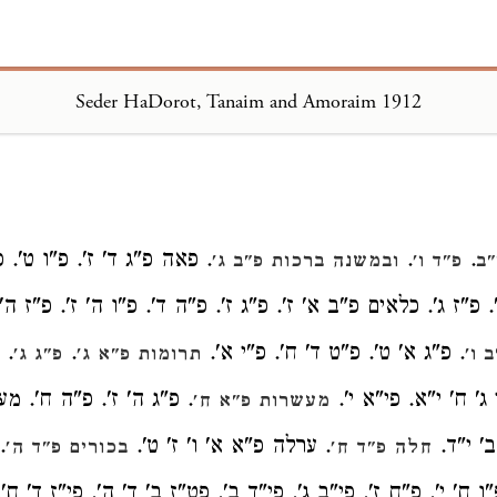
Seder HaDorot, Tanaim and Amoraim 1912
Loading...
.
.
. פאה פ"ג ד' ז'. פ"ו ט'. 
"ב
פ"ד ו'
ובמשנה ברכות פ"ב ג'
. פ"ז ג'. כלאים פ"ב א' ז'. פ"ג ז'. פ"ה ד'. פ"ו ה' ז'. פ"ז ה'
. פ"ג א' ט'. פ"ט ד' ח'. פ"י א'.
.
.
 ו'
תרומות פ"א ג'
פ"ג ג'
 ג' ח' י"א. פי"א י'.
. פ"ג ה' ז'. פ"ה ח'. מע
מעשרות פ"א ח'
ב' י"ד.
. ערלה פ"א א' ו' ז' ט'.
.
חלה פ"ד ח'
בכורים פ"ד ה'
ו ח' י'. פ"ח ז'. פי"ב ג'. פי"ד ב'. פט"ז ב' ד' ה'. פי"ז ד' ח'