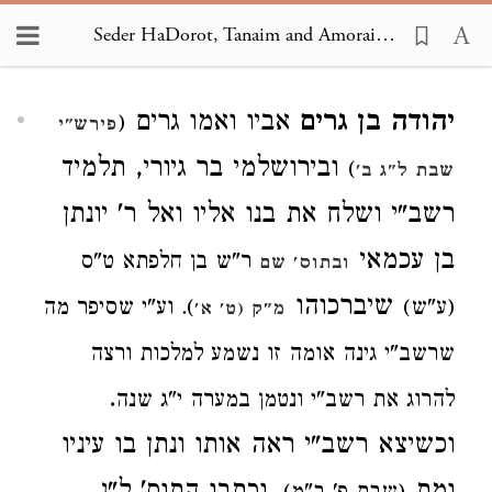
Seder HaDorot, Tanaim and Amoraim 1663
Loading...
יהודה בן גרים
אביו ואמו גרים
(
פירש"י
ובירושלמי בר גיורי, תלמיד
)
שבת ל"ג ב'
רשב"י ושלח את בנו אליו ואל ר' יונתן
בן עכמאי
ר"ש בן חלפתא ט"ס
ובתוס' שם
שיברכוהו
(ע"ש)
). וע"י שסיפר מה
מ"ק (ט' א'
שרשב"י גינה אומה זו נשמע למלכות ורצה
.
להרוג את רשב"י ונטמן במערה י"ג שנה
וכשיצא רשב"י ראה אותו ונתן בו עיניו