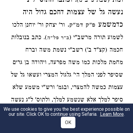
ומת
. וכתבו התוס' ל"נ
(שבת פ' ב"מ)
נעשה גל של עצמות דחכם גדול היה
כדמשמע
.
ור' יצחק ור' יוחנן הלכו
פ"ק דמ"ק
לשמוע תורה מרשב"י (
). כתב בנובלות
ב"ר פל"ה
חכמה (קצ"ד ב') רשב"י נשמת משה וברח
מחמת מלכות כמו משה מפרעה, ויהודה בן גרים
שסיפר לפני המלך הי' גלגול המצרי ועשאו גל של
עצמות כמשה להמצרי, ובגמ' ורש"י משמע שלא
סיפר למלך אלא שנשמע למלך, ולתוס' ל"ג נעשה
We use cookies to give you the best experience possible on
:
גל של עצמות
our site. Click OK to continue using Sefaria.
Learn More
.
OK