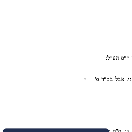
:
 ר"פ הערל
י, אבל בב"ר פ'