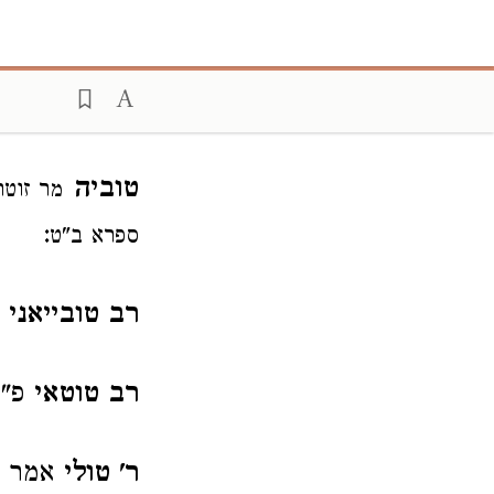
טוביה
מר זוטר
:
ספרא ב"ט
רב טובייאני
ת
רב טוטאי
פ"ק
ר' טולי
אמר ל