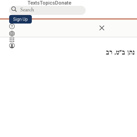
Texts
Topics
Donate
Sign Up
×
נתן ב"ט, רב