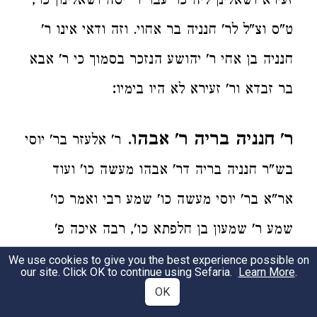
זעירא ושאלינן ליה כו' עבר ר' יסה ושאלינון כו',
ט"ס וצ"ל לר' חנניה בר אחוי. וזה ודאי אינו ר'
חנניה בן אחי ר' יהושע הנזכר בסמוך כי ר' אבא
:
בר זבדא ור' זעירא לא היו בימיו
ר' חנניה בריה ר' אבהו
.
ר' אלעזר בר' יוסי
בש"ר חנניה בריה דר' אבהו מעשה כו' ועוד
אר"א בר' יוסי מעשה כו' שמע רבי ואמר כו'
שמע ר' שמעון בן חלפתא כו', רבה איכה פ'
ויגרס בחצץ שני. ונראה כי ר' אלעזר בר' יוסי זה
We use cookies to give you the best experience possible on
our site. Click OK to continue using Sefaria.
Learn More
.
ר' יוסי בן חלפתא א"כ ר' חנניה זה בריה דר'
OK