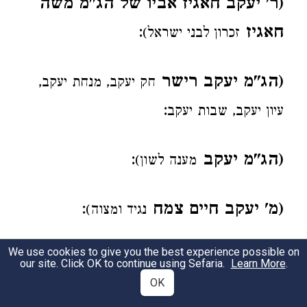
(ר' יעקב חאגיז אביו של הג"מ משה
חאגיז
:
זכרון לבני ישראל)
(הג"מ יעקב רישר
חק יעקב, מנחת יעקב,
:
עיון יעקב, שבות יעקב
(הג"מ יעקב
:
מענה לשון)
(מ' יעקב חיים צמח
:
נגיד ומצוה)
We use cookies to give you the best experience possible on
(החכם מ' יעקב בולי
:
עם לועז)
our site. Click OK to continue using Sefaria.
Learn More
.
OK