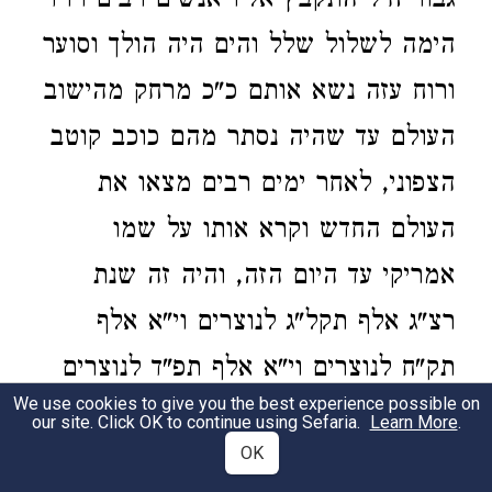
גבור חיל התקבץ אליו אנשים רבים וירד
הימה לשלול שלל והים היה הולך וסוער
ורוח עזה נשא אותם כ"כ מרחק מהישוב
העולם עד שהיה נסתר מהם כוכב קוטב
הצפוני, לאחר ימים רבים מצאו את
העולם החדש וקרא אותו על שמו
אמריקי עד היום הזה, והיה זה שנת
רצ"ג אלף תקל"ג לנוצרים וי"א אלף
תק"ח לנוצרים וי"א אלף תפ"ד לנוצרים
We use cookies to give you the best experience possible on
ע"י איש אחד קולומבא. אחר הדברים
our site. Click OK to continue using Sefaria.
Learn More
.
OK
האלה שלח קיסר אקראלוס ספינות