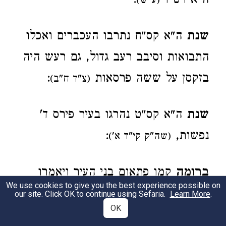
ה"א רט"ו
:
(ע"ש)
שנת
ה"א קס"ח נתרבו העכברים ואכלו
התבואות וסיבב רעב גדול, גם רעש היה
בזקסן על ששה פרסאות
:
(צ"ד ח"ב)
שנת
ה"א קס"ט נהרגו בעיר פירס ד'
נפשות,
:
(שה"ק קי"ד א')
ברומה
קמו פתאום בני העיר ויאמרו
We use cookies to give you the best experience possible on
ליהודים שימירו ואם לאו יהדגו כלם, ובג'
our site. Click OK to continue using Sefaria.
Learn More
.
OK
ימים המירו ט"ו אלפים נפשות ואמר