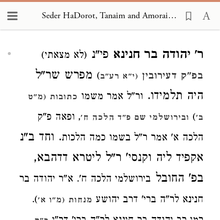
Seder HaDorot, Tanaim and Amoraim 1669
Loading...
ר' יהודה בר חנינא
פי"נ
(לא מצאתי)
מפרש שר"ל
)
בפ"ק דעירובין
(י"א רע"ב
היה תלמידו.
ור"ל אמר משמו
כתובות (מ"ט
)
, ופאה פ"ק
ב'
ובירושלמי שם פ"ד הלכה ח'
. וחד ב"נ
הלכה א' אמר ר"ל בשמו כמה הלכות
אקפיד ליה וקנסי' ר"ל ליטרא דדהבא,
בפ' החובל
בירושלמי הלכה ח'. א"ר יהודה בר
חנינא לר"ה ברי' דרב יהושע
).
מנחות (מ"ו א'