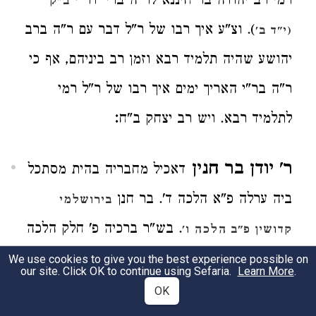
רמי רב יהודה בר חיננא לר"ה ברי' דר"י
ב"ק
). וצ"ע איך רבו של ר"ל דבר עם ר"ה ברב
(י"ד ב'
יהושע שהיה תלמיד רבא וזמן רב ביניהם, אף כי
ר"ה בר"י האריך ימים איך רבו של ר"ל רמי
:
לתלמיד רבא. ויש רב יצחק ב"ח
ר' יודן בר חנין
דאכיל מחבריה בהית מסתכל
ביה ערלה פ"א הלכה ד'. בר חנן
בירושלמי
. בש"ר ברכיה פ' חלק הלכה
קדושין פ"ב הלכה ו'
:
ב'
We use cookies to give you the best experience possible on
our site. Click OK to continue using Sefaria.
Learn More
.
OK
יהודה גרוגרת
) תני יהודה
יומא
(ע"ח א'