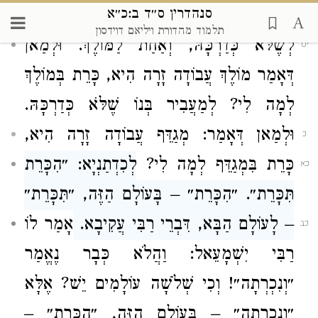
סנהדרין ס״ד ב:כ״א
בַּעֲבוֹדָה זָרָה לָמָּה?
אַחַת לִכְדַרְכָּהּ, וְאַחַת
יח
תלמוד מהדורת ויליאם דוידסון
לְשֶׁלֹּא כְּדַרְכָּהּ, וְאַחַת לַמּוֹלֶךְ.
וּלְמַאן
יט
דְּאָמַר מוֹלֶךְ עֲבוֹדָה זָרָה הִיא, כָּרֵת בְּמוֹלֶךְ
לְמָה לִי? לְמַעֲבִיר בְּנוֹ שֶׁלֹּא כְּדַרְכָּהּ.
וּלְמַאן דְּאָמַר: מְגַדֵּף עֲבוֹדָה זָרָה הִיא,
כ
כָּרֵת בִּמְגַדֵּף לְמָה לִי?
לְכִדְתַנְיָא: ״הִכָּרֵת
כא
תִּכָּרֵת״. ״הִכָּרֵת״ – בָּעוֹלָם הַזֶּה, ״תִּכָּרֵת״
– לָעוֹלָם הַבָּא, דִּבְרֵי רַבִּי עֲקִיבָא.
אָמַר לוֹ
כב
רַבִּי יִשְׁמָעֵאל: וַהֲלֹא כְּבָר נֶאֱמַר
״וְנִכְרְתָה״! וְכִי שְׁלֹשָׁה עוֹלָמִים יֵשׁ? אֶלָּא
״וְנִכְרְתָה״ – בָּעוֹלָם הַזֶּה, ״הִכָּרֵת״ –