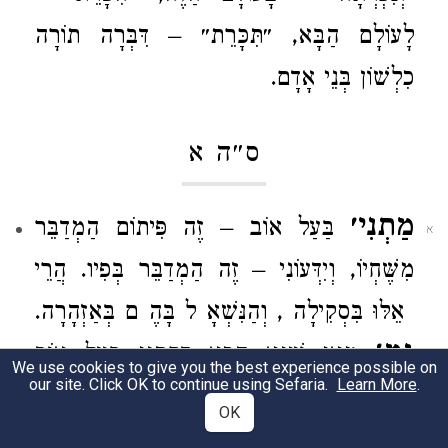
לָעוֹלָם הַבָּא, ״תִּכָּרֵת״ – דִּבְּרָה תוֹרָה
כִלְשׁוֹן בְּנֵי אָדָם.
ס״ה א
מַתְנִי׳
בַּעַל אוֹב – זֶה פִּיתוֹם הַמְדַבֵּר
א
מִשֶּׁחְיוֹ, וְיִדְּעוֹנִי – זֶה הַמְדַבֵּר בְּפִיו. הֲרֵי
אֵלּוּ בִּסְקִילָה, וְהַנִּשְׁאָל בָּהֶם בְּאַזְהָרָה.
גְּמָ׳
מַאי שְׁנָא הָכָא דְּקָתָנֵי בַּעַל אוֹב
ב
We use cookies to give you the best experience possible on
our site. Click OK to continue using Sefaria.
Learn More
.
וְיִדְּעוֹנִי, וּמַאי שְׁנָא גַּבֵּי כָּרֵיתוֹת דְּקָתָנֵי בַּעַל
OK
אוֹב וְשַׁיְּירֵיהּ לְיִדְּעוֹנִי?
רַבִּי יוֹחָנָן אָמַר:
ג