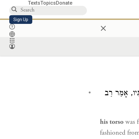
Texts
Topics
Donate
Sign Up
×
ֹתָיו, אָמַר רַב
his torso
was f
fashioned fro