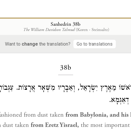
Sanhedrin 38b
The William Davidson Talmud
(Koren - Steinsaltz)
Want to
change
the translation?
Go to translations
Loading...
38b
ְרֹאשׁוֹ מֵאֶרֶץ יִשְׂרָאֵל, וְאֵבָרָיו מִשְּׁאָר אֲרָצוֹת. עַגְבו
 דְאַגְמָא
ashioned from dust taken
from Babylonia, and his
m dust taken
from
Eretz Yisrael
,
the most important