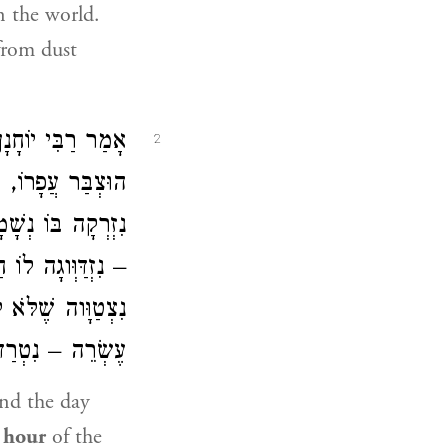
n the world.
from dust
אָמַר רַבִּי יוֹח –
2
הוּצְבַּר עֲפָרוֹ –
נִזְרְקָה בּוֹ נְש
נִזְדַּוְּוגָה לוֹ –
נִצְטַוָּוה שֶׁלֹּא
עֶשְׂרֵה – נִטְרַד.
nd the day
t hour
of the