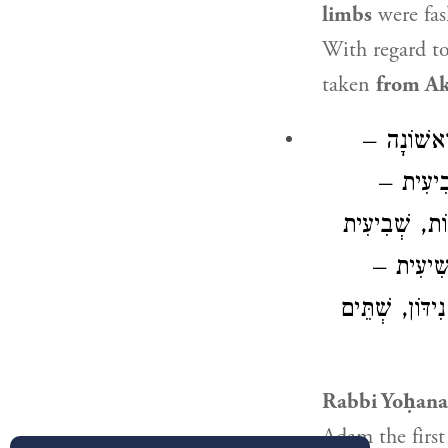
limbs
were fas
With regard t
taken
from Ak
ה רִאשׁוֹנָה
 רְבִיעִית
ֹת, שְׁבִיעִית
– ְשִׁיעִית
דּוֹן, שְׁתֵּים
Rabbi Yoḥan
Adam the firs