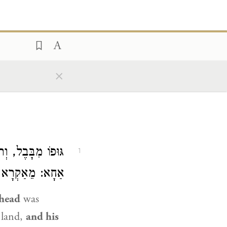
×
גּוּפוֹ מִבָּבֶל, ו
1
אַחָא: מֵאַקְרָא.
 head
was
 land,
and his