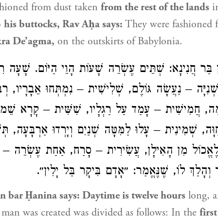
hioned from dust taken
from the rest of the lands
i
o
his buttocks,
Rav Aḥa
says:
They were fashioned 
ra De’agma,
on the outskirts of Babylonia.
ָנָן בַּר חֲנִינָא: שְׁתֵּים עֶשְׂרֵה שָׁעוֹת הָוֵי הַיּוֹם. שָׁעָ
, שְׁנִיָּה – נַעֲשָׂה גּוֹלֶם, שְׁלִישִׁית – נִמְתְּחוּ אֵבָרָיו,
ָׁמָה, חֲמִישִׁית – עָמַד עַל רַגְלָיו, שִׁשִּׁית – קָרָא שֵׁמו
 חַוָּה, שְׁמִינִית – עָלוּ לַמִּטָּה שְׁנַיִם וְיָרְדוּ אַרְבָּעָה, תּ
 לֶאֱכוֹל מִן הָאִילָן, עֲשִׂירִית – סָרַח, אַחַת עֶשְׂרֵה – נִי
 וְהָלַךְ לוֹ, שֶׁנֶּאֱמַר: ״אָדָם בִּיקָר בַּל יָלִין״
an
bar Ḥanina says: Daytime is twelve hours
long, a
t man
was created was divided as follows: In the
firs