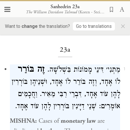
Sanhedrin 23a
The William Davidson Talmud
(Koren - Steinsaltz)
×
Want to
change
the translation?
Go to translations
Loading...
23a
זֶה בּוֹרֵר
מַתְנִי׳ דִּינֵי מָמוֹנוֹת בִּשְׁלֹשָׁה.
1
לוֹ אֶחָד, וְזֶה בּוֹרֵר לוֹ אֶחָד, וּשְׁנֵיהֶן בּוֹרְרִין
לָהֶן עוֹד אֶחָד, דִּבְרֵי רַבִּי מֵאִיר. וַחֲכָמִים
אוֹמְרִים: שְׁנֵי דַיָּינִין בּוֹרְרִין לָהֶן עוֹד אֶחָד.
MISHNA:
Cases of
monetary law
are