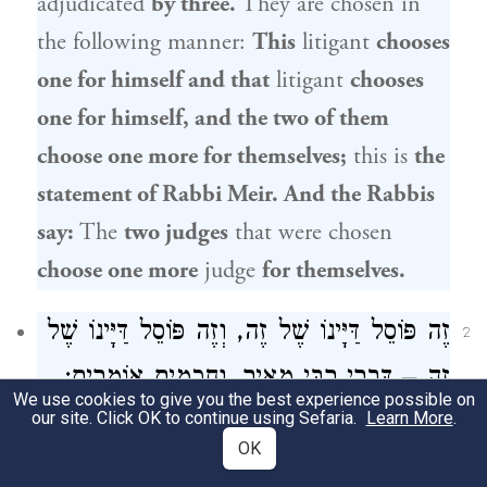
adjudicated
by three.
They are chosen in
the following manner:
This
litigant
chooses
one for himself and that
litigant
chooses
one for himself, and the two of them
choose one more for themselves;
this is
the
statement of
Rabbi Meir
. And the Rabbis
say:
The
two judges
that were chosen
choose one more
judge
for themselves.
זֶה פּוֹסֵל דַּיָּינוֹ שֶׁל זֶה, וְזֶה פּוֹסֵל דַּיָּינוֹ שֶׁל
2
זֶה – דִּבְרֵי רַבִּי מֵאִיר. וַחֲכָמִים אוֹמְרִים:
We use cookies to give you the best experience possible on
our site. Click OK to continue using Sefaria.
אֵימָתַי? בִּזְמַן שֶׁמֵּבִיא עֲלֵיהֶן רְאָיָה שֶׁהֵן
Learn More
.
OK
קְרוֹבִין אוֹ פְּסוּלִין. אֲבָל אִם הָיוּ כְּשֵׁרִין אוֹ