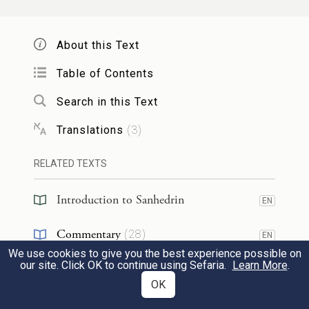
עֵינָא. חֲרִיפֵי דְּפוּמְבְּדִיתָא – עֵיפָה וַאֲבִימִי
בְּנֵי רַחֲבָה. אָמוֹרָאֵי דְּפוּמְבְּדִיתָא – רַבָּה
About this Text
וְרַב יוֹסֵף. אָמוֹרָאֵי דִּנְהַרְדָּעֵי – רַב חָמָא.
Table of Contents
The expression:
Our Rabbis that are in
Search in this Text
Babylonia,
is referring to
Rav
and
Shmuel
.
Translations
(
3
)
The expression:
Our Rabbis that are in
RELATED TEXTS
Eretz Yisrael
,
is referring to
Rabbi Abba
.
The expression:
The judges of the
Introduction to Sanhedrin
EN
Diaspora,
is a reference to the Sage
Karna
.
Commentary
(
28
)
EN
The phrase:
The judges of
Eretz Yisrael
,
is
We use cookies to give you the best experience possible on
Talmud
(
2
)
our site. Click OK to continue using Sefaria.
Learn More
.
a reference to
Rabbi Ami and Rabbi Asi
.
OK
Halakhah
(
1
)
The phrase:
The judges of Pumbedita,
is