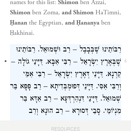
names for this list:
Shimon
ben Azzai
,
Shimon
ben Zoma
,
and
Shimon
HaTimni
,
Ḥanan
the Egyptian
,
and
Ḥananya
ben
Ḥakhinai
.
רַבּוֹתֵינוּ שֶׁבְּבָבֶל – רַב וּשְׁמוּאֵל. רַבּוֹתֵינוּ
שֶׁבְּאֶרֶץ יִשְׂרָאֵל – רַבִּי אַבָּא. דַּיָּינֵי גוֹלָה –
5
קַרְנָא. דַּיָּינֵי דְּאֶרֶץ יִשְׂרָאֵל – רַבִּי אַמֵּי
וְרַבִּי אַסִּי. דַּיָּינֵי דְּפוּמְבְּדִיתָא – רַב פָּפָּא בַּר
שְׁמוּאֵל. דַּיָּינֵי דִּנְהַרְדְּעָא – רַב אַדָּא בַּר
מִנְיוֹמֵי. סָבֵי דְּסוּרָא – רַב הוּנָא וְרַב
חִסְדָּא. סָבֵי דְּפוּמְבְּדִיתָא – רַב יְהוּדָה וְרַב
RESOURCES