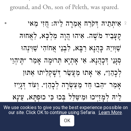
ground, and On, son of Peleth, was spared.
אִיתְּתֵיהּ דְּקֹרַח אֲמַרָה לֵיהּ: חֲזִי מַאי
2
קָעָבֵיד מֹשֶׁה. אִיהוּ הֲוָה מַלְכָּא, לַאֲחוּהּ
שַׁוְּויֵהּ כָּהֲנָא רַבָּא, לִבְנֵי אֲחוֹהִי שַׁוִּינְהוּ
סְגָנֵי דְּכָהֲנָא. אִי אָתְיָא תְּרוּמָה אָמַר ״תֶּיהְוֵי
לְכָהֵן״, אִי אָתוּ מַעֲשֵׂר דְּשָׁקְלִיתוּ אַתּוּן
אָמַר ״הַבוּ חַד מֵעַשְׂרָה לְכָהֵן״. וְעוֹד דְּגָיֵיז
לֵיהּ לְמָזַיְיכוּ וּמִיטַּלַּל בְּכוּ כִּי כוּפְתָּא, עֵינָא
We use cookies to give you the best experience possible on
יְהַב בְּמָזַיְיכוּ. אֲמַר לַהּ: הָא אִיהוּ נָמֵי קָא
our site. Click OK to continue using Sefaria.
Learn More
.
עָבֵיד! אֲמַרָה לֵיהּ: כֵּיוָן דְּכוּלְּהוּ רְבוּתָא
OK