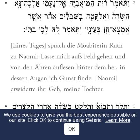
וַתֹּ֩אמֶר֩ ר֨וּת הַמּוֹאֲבִיָּ֜ה אֶֽל־נׇעֳמִ֗י אֵלְכָה־נָּ֤א
2
הַשָּׂדֶה֙ וַאֲלַקֳּטָ֣ה בַֽשִּׁבֳּלִ֔ים אַחַ֕ר אֲשֶׁ֥ר
אֶמְצָא־חֵ֖ן בְּעֵינָ֑יו וַתֹּ֥אמֶר לָ֖הּ לְכִ֥י בִתִּֽי׃
[Eines Tages] sprach die Moabiterin Ruth
zu Naomi: Lasse mich aufs Feld gehen und
von den Ähren auflesen hinter dem her, in
dessen Augen ich Gunst finde. [Naomi]
erwiderte ihr: Geh, meine Tochter.
וַתֵּ֤לֶךְ וַתָּבוֹא֙ וַתְּלַקֵּ֣ט בַּשָּׂדֶ֔ה אַחֲרֵ֖י הַקֹּצְרִ֑ים
3
We use cookies to give you the best experience possible on
וַיִּ֣קֶר מִקְרֶ֔הָ חֶלְקַ֤ת הַשָּׂדֶה֙ לְבֹ֔עַז אֲשֶׁ֖ר
our site. Click OK to continue using Sefaria.
Learn More
.
OK
מִמִּשְׁפַּ֥חַת אֱלִימֶֽלֶךְ׃