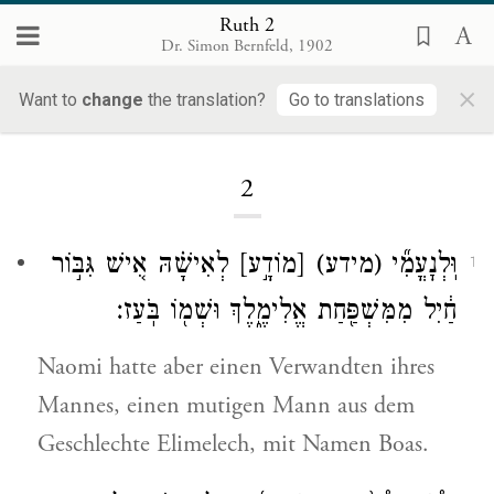
Ruth 2
Dr. Simon Bernfeld, 1902
×
Want to
change
the translation?
Go to translations
Loading...
2
וּֽלְנׇעֳמִ֞י
(מידע)
[מוֹדָ֣ע]
לְאִישָׁ֗הּ אִ֚ישׁ גִּבּ֣וֹר
1
חַ֔יִל מִמִּשְׁפַּ֖חַת אֱלִימֶ֑לֶךְ וּשְׁמ֖וֹ בֹּֽעַז׃
Naomi hatte aber einen Verwandten ihres
Mannes, einen mutigen Mann aus dem
Geschlechte Elimelech, mit Namen Boas.