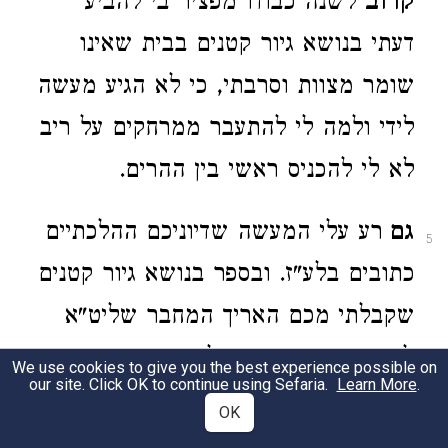
קרוב
לשנה כבודו מפציר בי להביע
דעתי בנושא גיור קטנים בבית שאינו
שומר מצוות וסרבתי, כי לא הגיע מעשה
לידי ולמה לי להתעבר ממרחקים על ריב
לא לי להכניס ראשי בין ההרים.
גם
רע עלי המעשה שדיוניכם ההלכתיים
5
כתובים בלע"ז. ובספר בנושא גיור קטנים
שקבלתי מכם האריך המחבר שליט"א
להצדיק כתיבתו באנגלית ודבריו אינם
We use cookies to give you the best experience possible on
our site. Click OK to continue using Sefaria.
Learn More
.
לענין כי השאלה אינה האם הצבור
OK
בארה"ב יוכל להביע דעתו או לא, אלא