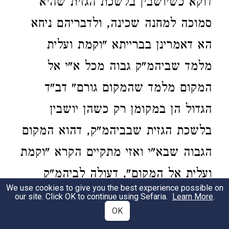
דוקא כשיושבין בלשכת הגזית שהיא
סמוכה למחנה שכינה, ולדבריהם ניחא
הא דאמרינן בברייתא "וקמת ועלית
מלמד שביהמ"ק גבוה מכל א"י אל
המקום מלמד שהמקום גורם" דב"ד
הגדול הן במקומן רק כשהן יושבין
בלשכת הגזית שבביהמ"ק, דהוא המקום
הגבוה שבא"י ואזי מתקיים הקרא "וקמת
ועלית אל המקום", דעולה לביהמ"ק
We use cookies to give you the best experience possible on
ללשכת הגזית שהיא על ראש ההר
our site. Click OK to continue using Sefaria.
Learn More
.
OK
במקום הכי גבוה שבירושלים. אך יש