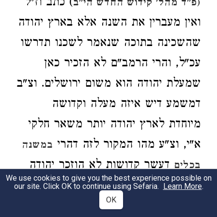
) כתב וז"ל
(פ"ד מהל' קידוש החדש הי"ב
ואין מעברין את השנה אלא בארץ יהודה
שהשכינה בתוכה שנאמר לשכנו תדרשו
עכ"ל, והרי הרמב"ם לא הזכיר כאן
שמעלת יהודה הוא משום ירושלים. וצ"ב
דמשמע דיש איזה מעלה וקדושה
מיוחדת לארץ יהודה יותר משאר חלקי
א"י, וצ"ע מהו המקור לזה דהרי
במשנה
דעשר קדושות לא הוזכר יהודה
בכלים
We use cookies to give you the best experience possible on
כמקום מיוחד עם קדושה מיוחדת.
our site. Click OK to continue using Sefaria.
Learn More
.
OK
מעברין. וז"ל וי"ל
תוס' ד"ה אין