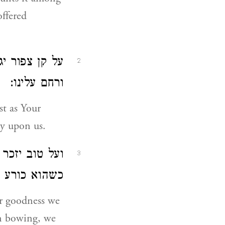
offered
על קן צפור יג
2
ורחם עלינו:
st as Your
cy upon us.
ועל טוב יזכר
3
כשהוא כורע מ
r goodness we
en bowing, we