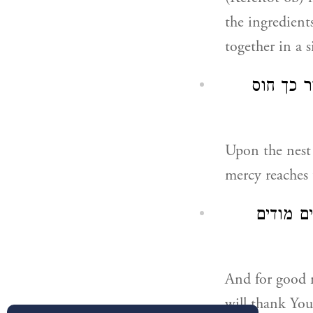
the ingredient
together in a 
ר כך חוס
Upon the nest 
mercy reaches 
ם מודים
And for good 
will thank You