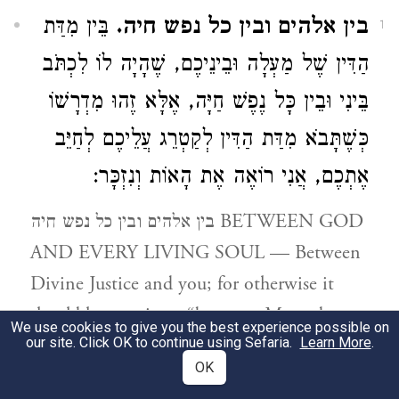
בין אלהים ובין כל נפש חיה.
בֵּין מִדַּת
1
הַדִּין שֶׁל מַעְלָה וּבֵינֵיכֶם, שֶׁהָיָה לוֹ לִכְתֹּב
בֵּינִי וּבֵין כָּל נֶפֶשׁ חַיָּה, אֶלָּא זֶהוּ מִדְרָשׁוֹ
כְּשֶׁתָּבֹא מִדַּת הַדִּין לְקַטְרֵג עֲלֵיכֶם לְחַיֵּב
אֶתְכֶם, אֲנִי רוֹאֶה אֶת הָאוֹת וְנִזְכָּר:
בין אלהים ובין כל נפש חיה BETWEEN GOD
AND EVERY LIVING SOUL — Between
Divine Justice and you; for otherwise it
should have written “between Me and every
We use cookies to give you the best experience possible on
our site. Click OK to continue using Sefaria.
living thing”. But this is its explanation:
Learn More
.
OK
when Justice will come to accuse and