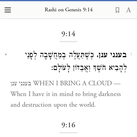
Rashi on Genesis 9:14
Loading...
9:14
בענני ענן.
כְּשֶׁתַּעֲלֶה בְמַחֲשָׁבָה לְפָנַי
1
לְהָבִיא חֹשֶׁךְ וַאֲבַדּוֹן לָעוֹלָם:
בענני ענן WHEN I BRING A CLOUD —
When I have it in mind to bring darkness
and destruction upon the world.
9:16