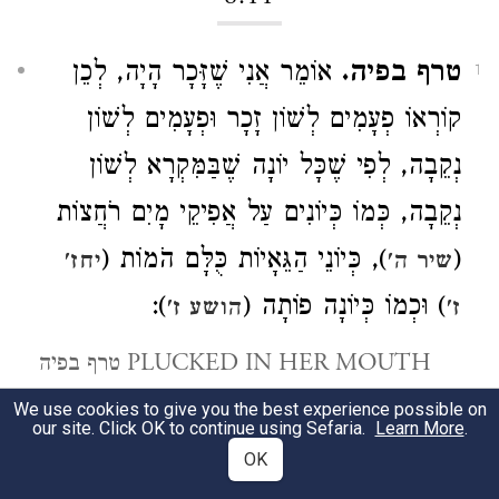
טרף בפיה.
אוֹמֵר אֲנִי שֶׁזָּכָר הָיָה, לְכֵן
1
קוֹרְאוֹ פְעָמִים לְשׁוֹן זָכָר וּפְעָמִים לְשׁוֹן
נְקֵבָה, לְפִי שֶׁכָּל יוֹנָה שֶׁבַּמִּקְרָא לְשׁוֹן
נְקֵבָה, כְּמוֹ כְּיוֹנִים עַל אֲפִיקֵי מָיִם רֹחֲצוֹת
), כְּיוֹנֵי הַגֵּאָיוֹת כֻּלָּם הֹמוֹת (
(
שיר ה'
יחז'
):
) וּכְמוֹ כְּיוֹנָה פוֹתָה (
ז'
הושע ז'
טרף בפיה PLUCKED IN HER MOUTH
— I am of opinion that it (the dove) was a
We use cookies to give you the best experience possible on
our site. Click OK to continue using Sefaria.
Learn More
.
male and that therefore it (the text) speaks
OK
of it sometimes as masculine and sometimes