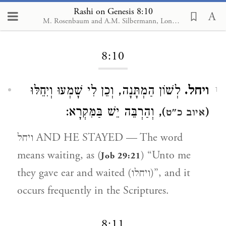
Rashi on Genesis 8:10
M. Rosenbaum and A.M. Silbermann, London, 1929-1934
Loading...
8:10
ויחל.
לְשׁוֹן הַמְתָּנָה, וְכֵן לִי שָׁמְעוּ וְיִחֵלּוּ
1
), וְהַרְבֵּה יֵשׁ בַּמִּקְרָא:
(
איוב כ"ט
ויחל AND HE STAYED — The word
means waiting, as (
) “Unto me
Job 29:21
they gave ear and waited (ויחלו)”, and it
occurs frequently in the Scriptures.
8:11