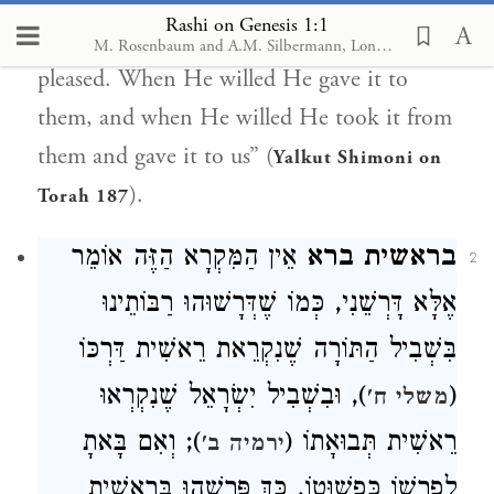
earth belongs to the Holy One, blessed be
Rashi on Genesis 1:1
He; He created it and gave it to whom He
M. Rosenbaum and A.M. Silbermann, London, 1929-1934
pleased. When He willed He gave it to
them, and when He willed He took it from
them and gave it to us” (
Yalkut Shimoni on
).
Torah 187
בראשית ברא
אֵין הַמִּקְרָא הַזֶּה אוֹמֵר
2
אֶלָּא דָּרְשֵׁנִי, כְּמוֹ שֶׁדְּרָשׁוּהוּ רַבּוֹתֵינוּ
בִּשְׁבִיל הַתּוֹרָה שֶׁנִקְרֵאת רֵאשִׁית דַּרְכּוֹ
), וּבִשְׁבִיל יִשְׂרָאֵל שֶׁנִקְרְאוּ
(
משלי ח'
רֵאשִׁית תְּבוּאָתוֹ (
); וְאִם בָּאתָ
ירמיה ב'
לְפָרְשׁוֹ כִּפְשׁוּטוֹ, כָּךְ פָּרְשֵׁהוּ בְּרֵאשִׁית