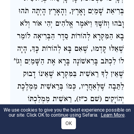
בְּרִיאַת שָׁמַיִם וָאָרֶץ, וְהָאָרֶץ הָיְתָה תֹהוּ
וָבֹהוּ וְחֹשֶׁךְ וַיֹּאמֶר אֱלֹהִים יְהִי אוֹר וְלֹא
בָא הַמִּקְרָא לְהוֹרוֹת סֵדֶר הַבְּרִיאָה לוֹמַר
שֶׁאֵלּוּ קָדְמוּ, שֶׁאִם בָּא לְהוֹרוֹת כָּךְ, הָיָה
לוֹ לִכְתֹּב בָּרִאשׁוֹנָה בָּרָא אֶת הַשָּׁמַיִם וְגוֹ'
שֶׁאֵין לְךָ רֵאשִׁית בַּמִּקְרָא שֶׁאֵינוֹ דָבוּק
לַתֵּבָה שֶׁלְּאַחֲרָיו, כְּמוֹ בְּרֵאשִׁית מַמְלֶכֶת
יְהוֹיָקִים (שׁם כ"ז), רֵאשִׁית מַמְלַכְתּוֹ
We use cookies to give you the best experience possible on
), רֵאשִׁית דְּגָנְךָ (
(
בראשית י'
דברים י"ח,
our site. Click OK to continue using Sefaria.
Learn More
.
), – אַף כָּאן אַתָּה אוֹמֵר בְּרֵאשִׁית בָּרָא
OK
ד'