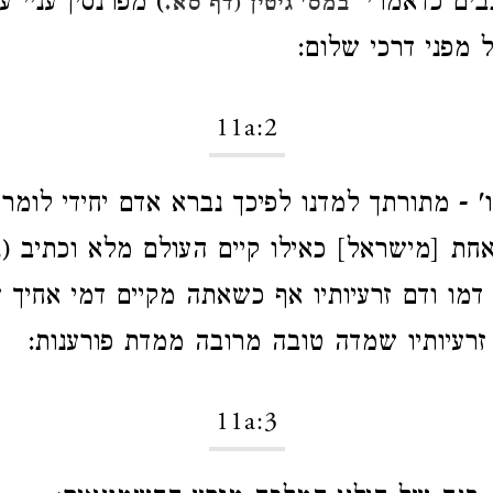
כבים כדאמרי'
) מפרנסין עניי ע
במס' גיטין (דף סא.
 מפני דרכי שלום:
11a:2
 - מתורתך למדנו לפיכך נברא אדם יחידי לומר 
חת [מישראל] כאילו קיים העולם מלא וכתיב (
ב
 דמו ודם זרעיותיו אף כשאתה מקיים דמי אחיך
י זרעיותיו שמדה טובה מרובה ממדת פורענות:
11a:3