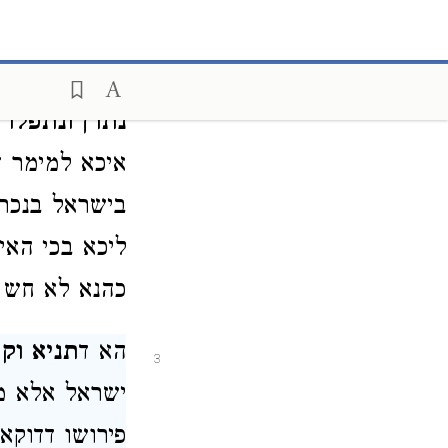
בהן ברבים אב
רב כהנא הוה
2
נתרן ונתפלו 
איכא למימר דס
בישראל בנכרי
ליכא בכי האי 
כהנא לא חש מ
הא ד
תניא וקו
3
ישראל אלא מת
פירושו דדוקא