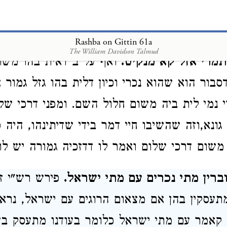
ל בליקט ביד זכתה לו ידו.
 אזיל להוצל חזייה לההוא גברא דהוה שדי ג
Rashba on Gittin 61a
The William Davidson Talmud
תמרי אזל קא מנקיט.
ואף על ב דאית בהו משו
בור הוא שהוא נכרי וכיון דלית בהו גזל גמור א
 נמי לית ביה משום חלול השם. ומפני דרכי שלו
גונא,וזה שהשיבו חיי דמר בידי שדיתינהו, היה 
שום דרכי שלום ואמר לו דדזכיה גמורה יש לו 
ברין מתי נכרים עם מתי ישראל.
פירש רש"י ז"
עסקין בהן אם מצאום הרוגים עם ישראל, נרא
 קאמר עם מתי ישראל כלומר בעודנו מתעסק ב