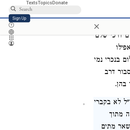
Texts
Topics
Donate
Sign Up
×
ופי וקא
ם דרכי שלם
פילו
ם בנכרי נמי
סבור דרב
בהן.
ל לא בקברי
ה מתוך
שאר מתים