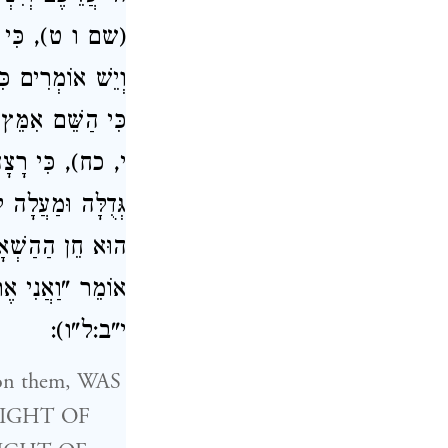
שם ו ט), כִּי נִת':
וְיֵשׁ אוֹמְרִים כּ
כִּי הַשֵּׁם אִמֵּץ
י, כח), כִּי רָצָה 
גְּדֻלָּה וּמַעֲלָה 
הוּא חֵן הַהַשְׁאָ
אוֹמֵר "וַאֲנִי אֶ
י"ב:ל"ו):
n them, WAS
SIGHT OF