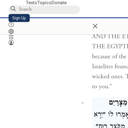
Texts
Topics
Donate
יהֶם, לֵאמֹר
Sign Up
×
הִים
AND THE ET
THE EGYPTIANS
because of the
Israelites fou
wicked ones. T
to you.”
ִצְרַיִם
, ְרוּ לוֹ "יֵרֶא
 מִקֹּצֶר רוּחַ