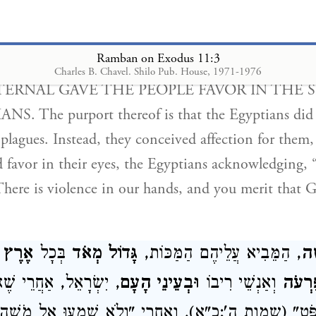
ּוֹת, אֲבָל מוֹסִיפִין בָּהֶם אַהֲבָה וְנוֹשְׂאִים חֵן בְּעֵינֵ
ִים גַּם עוֹשִׂים חָמָס, וְרָאוּי הוּא שֶׁיְּחוֹנֵן אֶתְכֶם הָאֱלֹ
Ramban on Exodus 11:3
Charles B. Chavel. Shilo Pub. House, 1971-1976
ERNAL GAVE THE PEOPLE FAVOR IN THE 
. The purport thereof is that the Egyptians did
 plagues. Instead, they conceived affection for them,
nd favor in their eyes, the Egyptians acknowledging, 
here is violence in our hands, and you merit that G
ֶה
, הַמֵּבִיא עֲלֵיהֶם הַמַּכּוֹת,
גָּדוֹל מְאֹד
בְּכָל
אֶרֶץ מ
ַרְעֹה
וְאַנְשֵׁי רִיבוֹ
וּבְעֵינֵי הָעָם
יִשְׂרָאֵל, אַחֲרֵי שֶׁאָמ
שְׁפֹּט" (שמות ה':כ"א), וְאַחֲרֵי "וְלֹא שָׁמְעוּ אֶל מֹשֶׁה