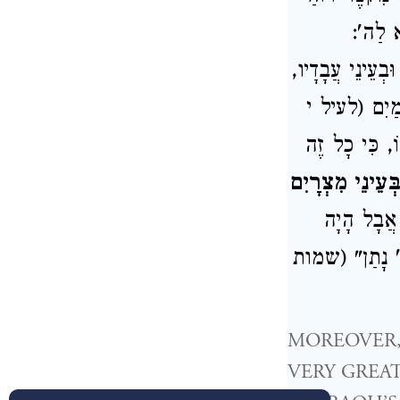
(יא לַה
, ְעֵינֵי עֲבָדָיו
עֲמַיִם (לעיל י
ֹ, כִּי כָל זֶה
ְעֵינֵי מִצְרָיִם
 אֲבָל הָיָה
ַה' נָתַן" (שמות
MOREOVER, T
VERY GREAT