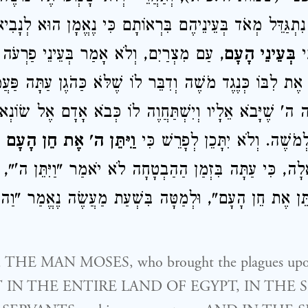
ְגַּדֵּל מְאֹד בְּעֵינֵיהֶם בִּרְאוֹתָם כִּי נֶאֱמָן הוּא לְנָבִ
ִי
בְּעֵינֵי הָעָם
עַם מִצְרַיִם, וְלֹא אָמַר בְּעֵינֵי פַרְעֹה וּב,
 אֶת לִבּוֹ כְּנֶגֶד מֹשֶׁה וְדִבֵּר לוֹ שֶׁלֹּא כַּהֹגֶן עַתָּה פַּ
ה' שֶׁיָּבֹא אֵלָיו וְיִשְׁתַּחֲוֶה לוֹ כְּבֹא אָדָם אֶל שׂוֹנְאו
לְמֹשֶׁה. וְלֹא יִתָּכֵן לְפָרֵשׁ כִּי
וַיִּתֵּן ה' אֶת חֵן הָעָם בּ
לָה, כִּי עַתָּה בִּזְמַן הַהַבְטָחָה לֹא יֹאמַר "וַיִּתֵּן ה'",
תֵּן אֶת חֵן הָעָם", וּלְמַטָּה בִּשְׁעַת מַעֲשֶׂה נֶאֱמַר "ו
HE MAN MOSES, who brought the plagues upo
 IN THE ENTIRE LAND OF EGYPT, IN THE 