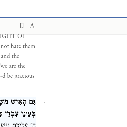
אוֹתָם עַל הַמַּכ,
אֲנַחְנוּ הָרְשָׁע.
SIGHT OF
 not hate them
 and the
“we are the
-d be gracious
גַּם הָאִישׁ מֹשׁ
2
בְּעֵינֵי עַבְדֵי פ
ה' עֲלֵיכֶם וְיִ"