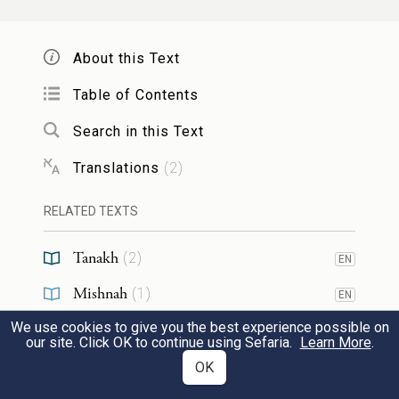
מן העבירות מחמת התאוה והתגברות
הטבע הגרוע הוא נענש כפי חטאיו אבל
About this Text
יש לו חלק לעוה"ב והוא מפושעי ישראל
Table of Contents
וכשנתקלקל לאדם יסוד מאלה היסודות
Search in this Text
הרי יצא מן הכלל וכפר בעיקר ונקרא מין
Translations
(
2
)
ואפיקורוס וקוצץ בנטיעות ומצוה לשונאו
RELATED TEXTS
ולאבדו ועליו נאמר (
) הלא
תהלי' קל"ט
Tanakh
(
2
)
EN
משנאך ה' אשנא. והנה הארכתי בדברים
Mishnah
(
1
)
EN
הרבה ויצאתי מענין חבורי אבל אני
We use cookies to give you the best experience possible on
RESOURCES
our site. Click OK to continue using Sefaria.
Learn More
.
עשיתי זה לפי שראיתי בו תועלת
OK
באמונה לפי שאספתי בו דברים מועילים
Sheets
(
22
)