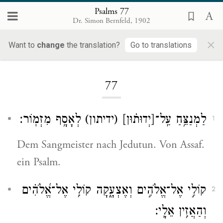
Psalms 77
Dr. Simon Bernfeld, 1902
×
Want to
change
the translation?
Go to translations
Loading...
77
לַמְנַצֵּ֥חַ עַֽל־
[יְדוּת֗וּן]
(ידיתון)
לְאָסָ֥ף מִזְמֽוֹר׃
1
Dem Sangmeister nach Jedutun. Von Assaf.
ein Psalm.
קוֹלִ֣י אֶל־אֱלֹהִ֣ים וְאֶצְעָ֑קָה קוֹלִ֥י אֶל־אֱ֝לֹהִ֗ים
2
וְהַאֲזִ֥ין אֵלָֽי׃