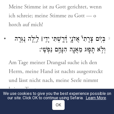
Meine Stimme ist zu Gott gerichtet, wenn
ich schreie; meine Stimme zu Gott — o
horch auf mich!
בְּי֥וֹם צָרָתִי֮ אֲדֹנָ֢י דָּ֫רָ֥שְׁתִּי יָדִ֤י
׀
לַ֣יְלָה נִ֭גְּרָה
3
וְלֹ֣א תָפ֑וּג מֵאֲנָ֖ה הִנָּחֵ֣ם נַפְשִֽׁי׃
Am Tage meiner Drangsal suche ich den
Herrn, meine Hand ist nachts ausgestreckt
und lässt nicht nach, meine Seele nimmt
keinen Trost an.
We use cookies to give you the best experience possible on
our site. Click OK to continue using Sefaria.
Learn More
.
אֶזְכְּרָ֣ה אֱלֹהִ֣ים וְאֶהֱמָ֑יָה אָשִׂ֓יחָה
׀
וְתִתְעַטֵּ֖ף
4
OK