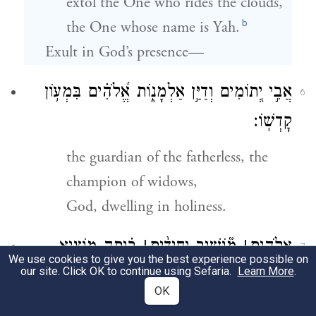
extol the One who rides the clouds,
b
the One whose name is Yah.
Exult in God’s presence—
אֲבִ֣י יְ֭תוֹמִים וְדַיַּ֣ן אַלְמָנ֑וֹת אֱ֝לֹהִ֗ים בִּמְע֥וֹן
6
קׇדְשֽׁוֹ׃
the guardian of the fatherless, the
champion of widows,
God, dwelling in holiness.
אֱלֹהִ֤ים
׀
מ֘וֹשִׁ֤יב יְחִידִ֨ים
׀
בַּ֗יְתָה מוֹצִ֣יא
7
We use cookies to give you the best experience possible on
our site. Click OK to continue using Sefaria.
Learn More
.
אֲ֭סִירִים בַּכּוֹשָׁר֑וֹת אַ֥ךְ ס֝וֹרְרִ֗ים שָׁכְנ֥וּ
OK
צְחִיחָֽה׃