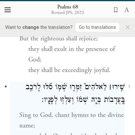
Psalms 68
וְֽצַדִּיקִ֗ים יִשְׂמְח֣וּ יַ֭עַלְצוּ לִפְנֵ֥י אֱלֹהִ֗ים
4
Revised JPS, 2023
וְיָשִׂ֥ישׂוּ בְשִׂמְחָֽה׃
×
Want to
change
the translation?
Go to translations
But the righteous shall rejoice;
they shall exult in the presence of
God;
they shall be exceedingly joyful.
שִׁ֤ירוּ
׀
לֵאלֹהִים֮ זַמְּר֢וּ שְׁ֫מ֥וֹ סֹ֡לּוּ לָרֹכֵ֣ב
5
בָּ֭עֲרָבוֹת בְּיָ֥הּ שְׁמ֗וֹ וְעִלְז֥וּ לְפָנָֽיו׃
Sing to God, chant hymns to the divine
name;