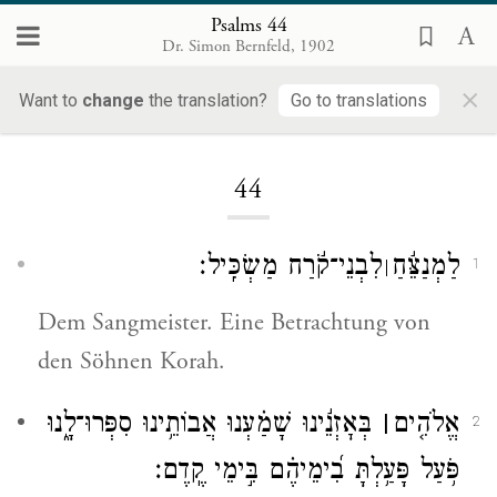
Psalms 44
Dr. Simon Bernfeld, 1902
×
Want to
change
the translation?
Go to translations
Loading...
44
לַמְנַצֵּ֬חַ
לִבְנֵי־קֹ֬רַח מַשְׂכִּֽיל׃
׀
1
Dem Sangmeister. Eine Betrachtung von
den Söhnen Korah.
אֱלֹהִ֤ים
׀
בְּאׇזְנֵ֬ינוּ שָׁמַ֗עְנוּ אֲבוֹתֵ֥ינוּ סִפְּרוּ־לָ֑נוּ
2
פֹּ֥עַל פָּעַ֥לְתָּ בִ֝ימֵיהֶ֗ם בִּ֣ימֵי קֶֽדֶם׃