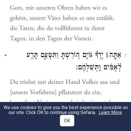
Gott, mit unseren Ohren haben wir es
gehört, unsere Väter haben es uns erzählt,
die Taten, die du vollführtest in ihren
Tagen, in den Tagen der Vorzeit.
אַתָּ֤ה
׀
יָדְךָ֡ גּוֹיִ֣ם ה֭וֹרַשְׁתָּ וַתִּטָּעֵ֑ם תָּרַ֥ע
3
לְ֝אֻמִּ֗ים וַֽתְּשַׁלְּחֵֽם׃
Du triebst mit deiner Hand Volker aus und
[unsere Vorfahren] pflanztest du ein,
bestraftest Nationen und sie breitetest du
We use cookies to give you the best experience possible on
aus.
our site. Click OK to continue using Sefaria.
Learn More
.
OK
כִּ֤י לֹ֪א בְחַרְבָּ֡ם יָ֥רְשׁוּ אָ֗רֶץ וּזְרוֹעָם֮
4