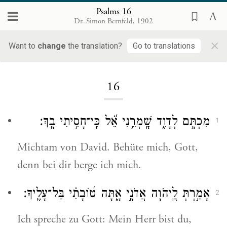
Psalms 16
Dr. Simon Bernfeld, 1902
×
Want to
change
the translation?
Go to translations
Loading...
16
מִכְתָּ֥ם לְדָוִ֑ד שׇֽׁמְרֵ֥נִי אֵ֝֗ל כִּֽי־חָסִ֥יתִי בָֽךְ׃
1
Michtam von David. Behüte mich, Gott,
denn bei dir berge ich mich.
אָמַ֣רְתְּ לַֽ֭יהֹוָה אֲדֹנָ֣י אָ֑תָּה ט֝וֹבָתִ֗י בַּל־עָלֶֽיךָ׃
2
Ich spreche zu Gott: Mein Herr bist du,