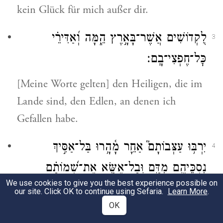
kein Glück für mich außer dir.
לִ֭קְדוֹשִׁים אֲשֶׁר־בָּאָ֣רֶץ הֵ֑מָּה וְ֝אַדִּירֵ֗י
3
כׇּל־חֶפְצִי־בָֽם׃
[Meine Worte gelten] den Heiligen, die im
Lande sind, den Edlen, an denen ich
Gefallen habe.
יִרְבּ֥וּ עַצְּבוֹתָם֮ אַחֵ֢ר מָ֫הָ֥רוּ בַּל־אַסִּ֣יךְ
4
נִסְכֵּיהֶ֣ם מִדָּ֑ם וּֽבַל־אֶשָּׂ֥א אֶת־שְׁ֝מוֹתָ֗ם
We use cookies to give you the best experience possible on
עַל־שְׂפָתָֽי׃
our site. Click OK to continue using Sefaria.
Learn More
.
OK
Aber jene, die dem Fremden nacheilen,