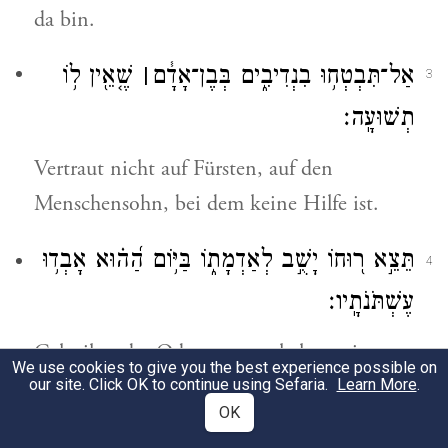
da bin.
אַל־תִּבְטְח֥וּ בִנְדִיבִ֑ים בְּבֶן־אָדָ֓ם
׀
שֶׁ֤אֵ֖ין ל֥וֹ
3
תְשׁוּעָֽה׃
Vertraut nicht auf Fürsten, auf den
Menschensohn, bei dem keine Hilfe ist.
תֵּצֵ֣א ר֭וּחוֹ יָשֻׁ֣ב לְאַדְמָת֑וֹ בַּיּ֥וֹם הַ֝ה֗וּא אָבְד֥וּ
4
עֶשְׁתֹּנֹתָֽיו׃
Geht ihm der Odem aus, so kehrt er in
We use cookies to give you the best experience possible on
seine Erde zurück. Am selbigen Tage sind
our site. Click OK to continue using Sefaria.
Learn More
.
OK
hin seine Anschläge.