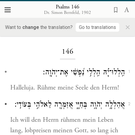
Psalms 146
Dr. Simon Bernfeld, 1902
×
Want to
change
the translation?
Go to translations
Loading...
146
הַֽלְלוּ־יָ֡הּ הַֽלְלִ֥י נַ֝פְשִׁ֗י אֶת־יְהֹוָֽה׃
1
Halleluja. Rühme meine Seele den Herrn!
אֲהַלְלָ֣ה יְהֹוָ֣ה בְּחַיָּ֑י אֲזַמְּרָ֖ה לֵאלֹהַ֣י בְּעוֹדִֽי׃
2
Ich will den Herrn rühmen mein Leben
lang, lobpreisen meinen Gott, so lang ich