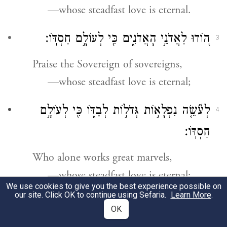
—whose steadfast love is eternal.
ה֭וֹדוּ לַאֲדֹנֵ֣י הָאֲדֹנִ֑ים כִּ֖י לְעוֹלָ֣ם חַסְדּֽוֹ׃
3
Praise the Sovereign of sovereigns,
—whose steadfast love is eternal;
לְעֹ֘שֵׂ֤ה נִפְלָא֣וֹת גְּדֹל֣וֹת לְבַדּ֑וֹ כִּ֖י לְעוֹלָ֣ם
4
חַסְדּֽוֹ׃
Who alone works great marvels,
—whose steadfast love is eternal;
We use cookies to give you the best experience possible on
our site. Click OK to continue using Sefaria.
Learn More
.
לְעֹשֵׂ֣ה הַ֭שָּׁמַיִם בִּתְבוּנָ֑ה כִּ֖י לְעוֹלָ֣ם חַסְדּֽוֹ׃
5
OK