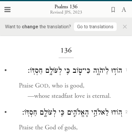
Psalms 136
Revised JPS, 2023
×
Want to
change
the translation?
Go to translations
Loading...
136
הוֹד֣וּ לַיהֹוָ֣ה כִּי־ט֑וֹב כִּ֖י לְעוֹלָ֣ם חַסְדּֽוֹ׃
1
Praise G
, who is good,
OD
—whose steadfast love is eternal.
ה֭וֹדוּ לֵאלֹהֵ֣י הָאֱלֹהִ֑ים כִּ֖י לְעוֹלָ֣ם חַסְדּֽוֹ׃
2
Praise the God of gods,