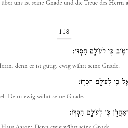
über uns ist seine Gnade und die Treue des Herrn a
118
־ט֑וֹב כִּ֖י לְעוֹלָ֣ם חַסְדּֽוֹ׃
rrn, denn er ist gütig, ewig währt seine Gnade.
ל כִּ֖י לְעוֹלָ֣ם חַסְדּֽוֹ׃
ael: Denn ewig währt seine Gnade.
ַהֲרֹ֑ן כִּ֖י לְעוֹלָ֣ם חַסְדּֽוֹ׃
s Haus Aaron: Denn ewig währt seine Gnade.