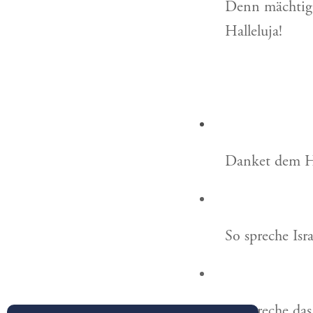
Denn mächtig 
Halleluja!
Danket dem He
So spreche Isr
So spreche da