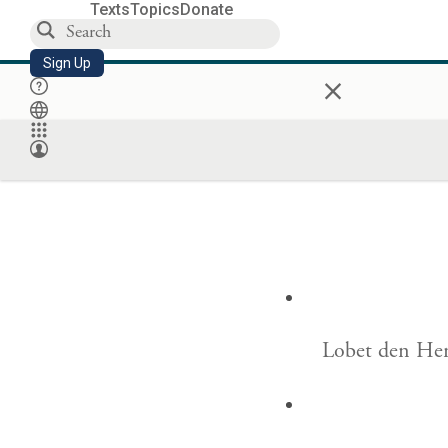
Texts
Topics
Donate
Sign Up
×
Lobet den Herr