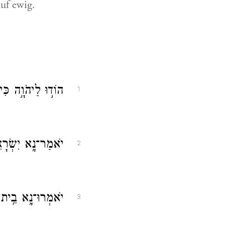
uf ewig.
הוֹד֣וּ לַיהֹוָ֣ה כִּי
1
יֹאמַר־נָ֥א יִשְׂרָאֵ֑
2
יֹאמְרוּ־נָ֥א בֵֽית־א
3