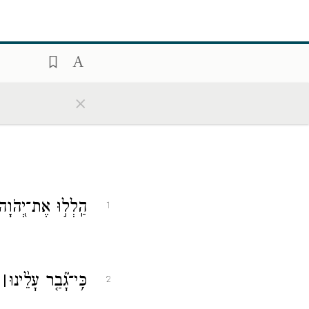
×
הַֽלְל֣וּ אֶת־יְ֭הֹוָה
1
כִּ֥י
־
גָ֘בַ֤ר עָלֵ֨ינוּ
׀
ח
2