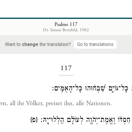
Psalms 117
Dr. Simon Bernfeld, 1902
Want to
change
the translation?
Go to translations
Loading...
117
 כׇּל־גּוֹיִ֑ם שַׁ֝בְּח֗וּהוּ כׇּל־הָאֻמִּֽים׃
n, all ihr Völker, preiset ihn, alle Nationen.
ַסְדּ֗וֹ וֶאֱמֶת־יְהֹוָ֥ה לְעוֹלָ֗ם הַֽלְלוּ־יָֽהּ׃
{פ}