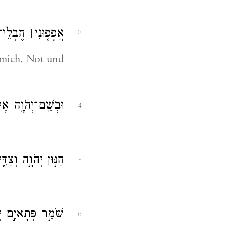
אֲפָפ֤וּנִי
׀
חֶבְלֵי־מָ
3
 mich, Not und
וּבְשֵֽׁם־יְהֹוָ֥ה אֶק
4
חַנּ֣וּן יְהֹוָ֣ה וְצַד
5
שֹׁמֵ֣ר פְּתָאיִ֣ם יְהֹו
6