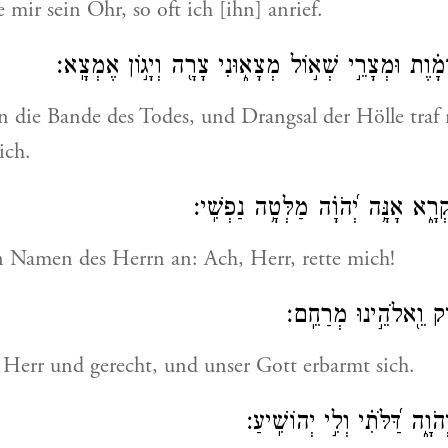
 mir sein Ohr, so oft ich [ihn] anrief.
֗וֶת וּמְצָרֵ֣י שְׁא֣וֹל מְצָא֑וּנִי צָרָ֖ה וְיָג֣וֹן אֶמְצָֽא׃
 die Bande des Todes, und Drangsal der Hölle traf
ich.
ְרָ֑א אָנָּ֥ה יְ֝הֹוָ֗ה מַלְּטָ֥ה נַפְשִֽׁי׃
n Namen des Herrn an: Ach, Herr, rette mich!
ִּ֑יק וֵ֖אלֹהֵ֣ינוּ מְרַחֵֽם׃
 Herr und gerecht, und unser Gott erbarmt sich.
ָ֑ה דַּ֝לֹּתִ֗י וְלִ֣י יְהוֹשִֽׁיעַ׃