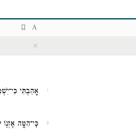
×
אָ֭הַבְתִּי כִּי־יִשְׁ
1
כִּֽי־הִטָּ֣ה אׇזְנ֣וֹ 
2