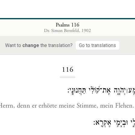
Psalms 116
Dr. Simon Bernfeld, 1902
Want to
change
the translation?
Go to translations
Loading...
116
מַ֥ע
יְהֹוָ֑ה אֶת־ק֝וֹלִ֗י תַּחֲנוּנָֽי׃
׀
 Herrn, denn er erhörte meine Stimme, mein Flehen.
לִ֑י וּבְיָמַ֥י אֶקְרָֽא׃