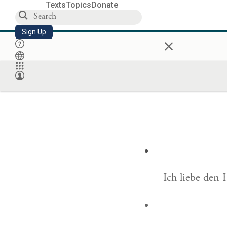
Texts
Topics
Donate
Sign Up
×
Ich liebe den